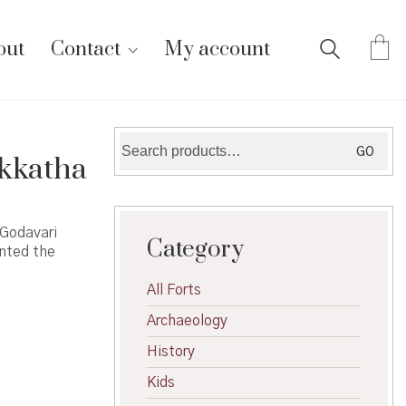
out
Contact
My account
Search
GO
kkatha
for:
​Godavari
Category
ented the
All Forts
Archaeology
History
Kids