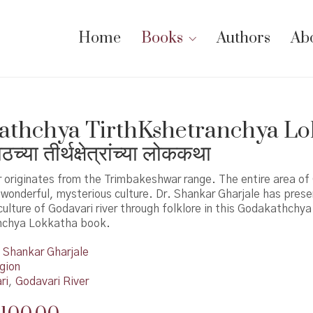
Home
Books
Authors
Ab
athchya TirthKshetranchya Lo
च्या तीर्थक्षेत्रांच्या लोककथा
r originates from the Trimbakeshwar range. The entire area of ​
 of wonderful, mysterious culture. Dr. Shankar Gharjale has pres
culture of ​​Godavari river through folklore in this Godakathchya
nchya Lokkatha book.
Shankar Gharjale
gion
ri
,
Godavari River