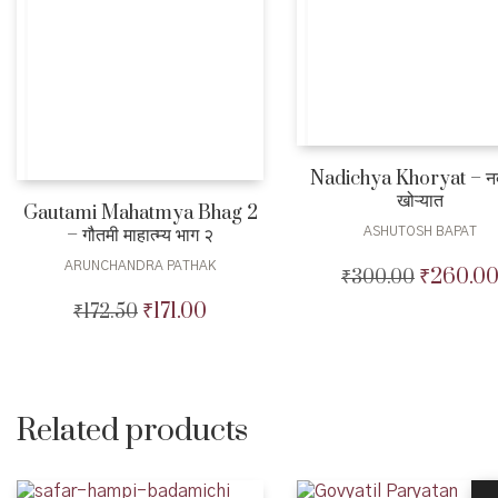
Nadichya Khoryat – नदी
खोऱ्यात
Gautami Mahatmya Bhag 2
– गौतमी माहात्म्य भाग २
ASHUTOSH BAPAT
ARUNCHANDRA PATHAK
₹
260.0
₹
300.00
Original
price
₹
171.00
₹
172.50
Original
Current
was:
price
price
₹300.00.
was:
is:
₹172.50.
₹171.00.
Related products