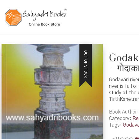
OUT OF STOCK
Godak
– गोदाकाठ
Godavari rive
river is full
study of the 
TirthKshetra
Book Author
Category:
Re
Tags:
Godava