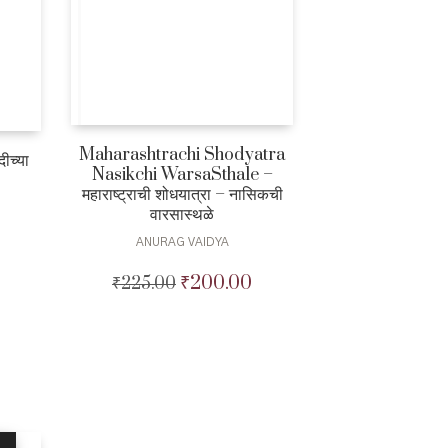
Maharashtrachi Shodyatra
च्या
Nasikchi WarsaSthale –
महाराष्ट्राची शोधयात्रा – नासिकची
वारसास्थळे
ANURAG VAIDYA
0
Current
price
₹
200.00
₹
225.00
Original
Current
is:
price
price
₹260.00.
was:
is:
₹225.00.
₹200.00.