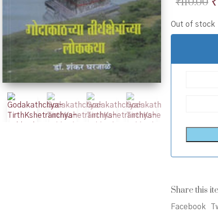
O
₹
110.00
p
Out of stock
w
₹
Share this it
Facebook
Tw