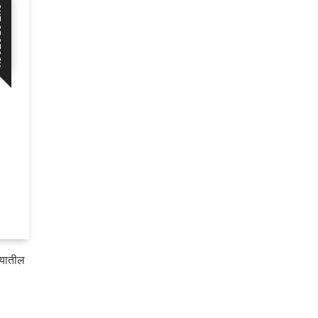
CK
यातील