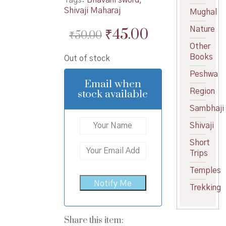
Shivaji Maharaj
Mughal
Original
Current
Nature
₹
45.00
₹
50.00
price
price
Other
Books
Out of stock
was:
is:
Peshwa
₹50.00.
₹45.00.
Email when
Region
stock available
Sambhaji
Shivaji
Short
Trips
Temples
Trekking
Share this item: