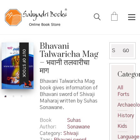
Bhavani
Search
GO
OUT OF STOCK
Talwaricha Mag
for:
– भवानी तलवारीचा
माग
Catego
Bhavani Talwaricha Mag
book gives information of
All
Bhavani sword of Shivaji
Forts
Maharaj written by Suhas
Archaeol
Sonawane.
History
Book
Suhas
Kids
Author
Sonawane
Category:
Shivaji
Language
Tags:
Bhavani sword
,