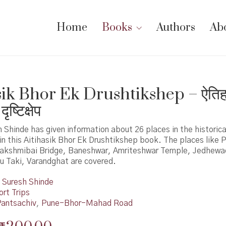
Home
Books
Authors
Ab
sik Bhor Ek Drushtikshep – ऐति
ृष्टिक्षेप
 Shinde has given information about 26 places in the historical 
 in this Aitihasik Bhor Ek Drushtikshep book. The places like 
akshmibai Bridge, Baneshwar, Amriteshwar Temple, Jedhewa
u Taki, Varandghat are covered.
Suresh Shinde
ort Trips
antsachiv
,
Pune-Bhor-Mahad Road