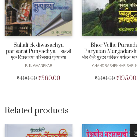
Sahali ek diwasachya
Bhor Velhe Purand
parisarat Punyachya – सहली
Paryatan Margadarshi
एक दिवसाच्या परिसरात पुण्याच्या
भोर वेल्हे पुरंदर परिसर पर्यटन मार्
P. K. GHANEKAR
CHANDRASHEKHAR SHEL
₹
360.00
₹
195.00
₹
400.00
Original
Current
₹
200.00
Original
price
price
price
was:
is:
was:
₹400.00.
₹360.00.
₹200.00.
Related products