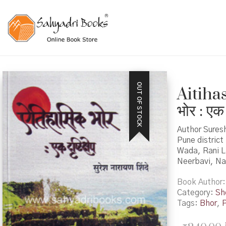
OUT OF STOCK
Aitiha
भोर : एक द
Author Suresh
Pune district
Wada, Rani L
Neerbavi, Na
Book Author
Category:
Sh
Tags:
Bhor
,
P