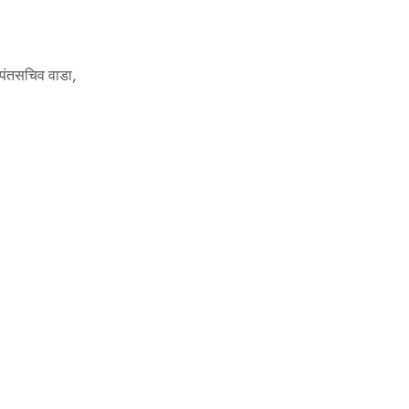
ल पंतसचिव वाडा,