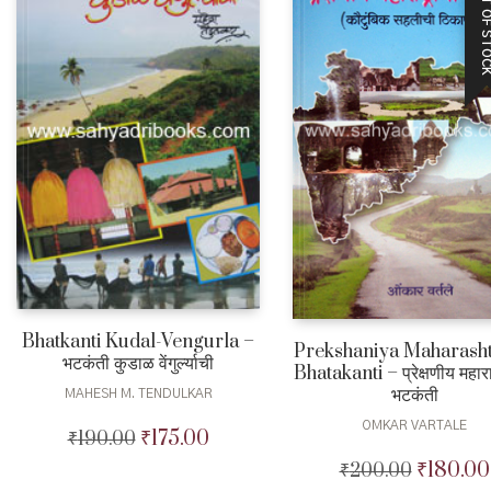
OUT OF STO
Bhatkanti Kudal-Vengurla –
Prekshaniya Maharasht
भटकंती कुडाळ वेंगुर्ल्याची
Bhatakanti – प्रेक्षणीय महाराष
भटकंती
MAHESH M. TENDULKAR
OMKAR VARTALE
₹
175.00
₹
190.00
Original
Current
price
price
₹
180.00
₹
200.00
Original
was:
is: