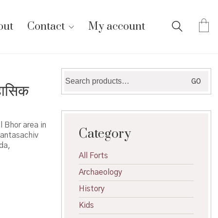
out
Contact
My account
Search
GO
हासिक
for:
​​Bhor area in
Category
Pantasachiv
da,
All Forts
Archaeology
History
Kids