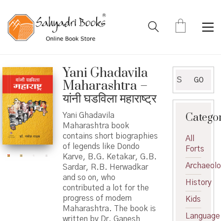
Yani Ghadavila
Search
GO
Maharashtra –
for:
यांनी घडविला महाराष्ट्र
Catego
Yani Ghadavila
Maharashtra book
contains short biographies
All
of legends like Dondo
Forts
Karve, B.G. Ketakar, G.B.
Archaeol
Sardar, R.B. Herwadkar
and so on, who
History
contributed a lot for the
progress of modern
Kids
Maharashtra. The book is
Language
written by Dr. Ganesh