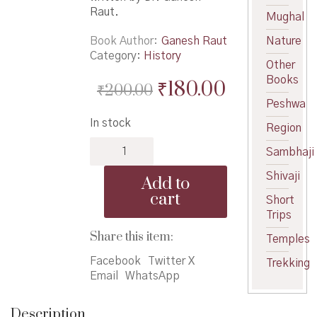
Raut.
Mughal
Book Author
Ganesh Raut
Nature
Category:
History
Other
Books
Original
Current
₹
180.00
₹
200.00
Peshwa
price
price
In stock
was:
is:
Region
Yani
₹200.00.
₹180.00.
Sambhaji
Ghadavila
Maharashtra
Shivaji
Add to
-
cart
Short
यांनी
Trips
घडविला
महाराष्ट्र
Share this item:
Temples
quantity
Facebook
Twitter X
Trekking
Email
WhatsApp
Description