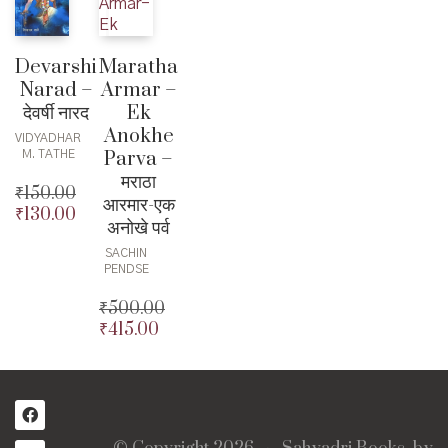
Devarshi
Maratha
Narad –
Armar –
देवर्षी नारद
Ek
Anokhe
VIDYADHAR
Parva –
M. TATHE
मराठा
₹
150.00
आरमार-एक
₹
130.00
Original
अनोखे पर्व
price
Current
SACHIN
was:
price
PENDSE
₹150.00.
is:
₹130.00.
₹
500.00
₹
415.00
Original
price
Current
was:
price
₹500.00.
is:
₹415.00.