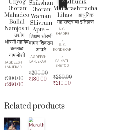
Adhunik
Udyog
Shikshan
Maharashtracha
Dhorani
Dhorani
Itihas – आधुनिक
Mahadeo
Waman
महाराष्ट्राचा इतिहास
Ballal
Shivram
Namjoshi
Apte –
N.G.
– उद्योग
BHADRE
शिक्षण धोरणी
,
धोरणी महादेव
वामन शिवराम
R. S.
बल्लाळ
आपटे
KONDEKAR
नामजोशी
,
JAGDEESH
SAINATH
LANJEKAR
JAGDEESH
SHETOD
LANJEKAR
₹
200.00
₹
230.00
₹
300.00
₹
180.00
Original
₹
210.00
Original
₹
280.00
Original
price
Current
price
Current
price
Current
was:
price
was:
price
was:
price
₹200.00.
is:
₹230.00.
is:
₹300.00.
is:
₹180.00.
Related products
₹210.00.
₹280.00.