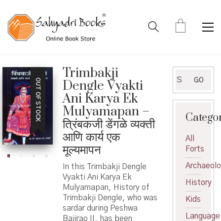
Trimbakji
Search
GO
OUT OF STOCK
Dengle Vyakti
for:
Ani Karya Ek
Mulyamapan –
Catego
त्रिंबकजी डेंगळे व्यक्ती
आणि कार्य एक
All
मूल्यमापन
Forts
Archaeol
In this Trimbakji Dengle
Vyakti Ani Karya Ek
History
Mulyamapan, History of
Trimbakji Dengle, who was
Kids
sardar during Peshwa
Language
Bajirao II, has been