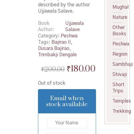
described by the author
Mughal
Ujjawala Salave.
Nature
Book
Ujjawala
Other
Author
Salave
Books
Category:
Peshwa
Tags:
Bajirao II
,
Peshwa
Dusara Bajirao
,
Region
Trimbakji Dengale
Sambhaji
Original
Current
₹
180.00
₹
200.00
Shivaji
price
price
Out of stock
Short
was:
is:
Trips
₹200.00.
₹180.00.
Email when
Temples
stock available
Trekking