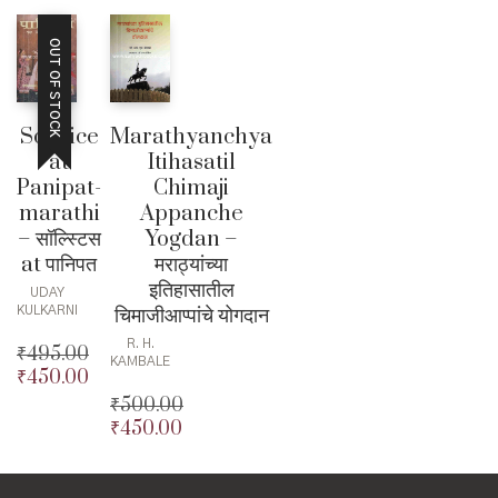
OUT OF STOCK
Solstice
Marathyanchya
at
Itihasatil
Panipat-
Chimaji
marathi
Appanche
– सॉल्स्टिस
Yogdan –
at पानिपत
मराठ्यांच्या
इतिहासातील
UDAY
चिमाजीआप्पांचे योगदान
KULKARNI
R. H.
₹
495.00
KAMBALE
₹
450.00
Original
price
Current
₹
500.00
was:
price
₹
450.00
Original
₹495.00.
is:
price
Current
₹450.00.
was:
price
₹500.00.
is: