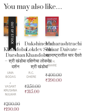
You may also like…
OUT OF STOCK
Shri
Dakshinecha
Maharashtrachi
Khandoba
Lokdev Shri
chaar Daivate –
Darshan
Khandoba –
महाराष्ट्रातील चार दैवते
– श्री खंडोबा
दक्षिणेचा लोकदेव
G. H.
दर्शन
श्री खंडोबा
KHARE
UMA
R.C.
₹
400.00
BODAS
DHERE
₹
390.00
Original
,
price
Current
₹
350.00
VASANT
was:
price
KRUSHNA
₹
315.00
Original
NULKAR
₹400.00.
is:
price
Current
₹390.00.
was:
price
₹
200.00
₹350.00.
is:
₹
190.00
Original