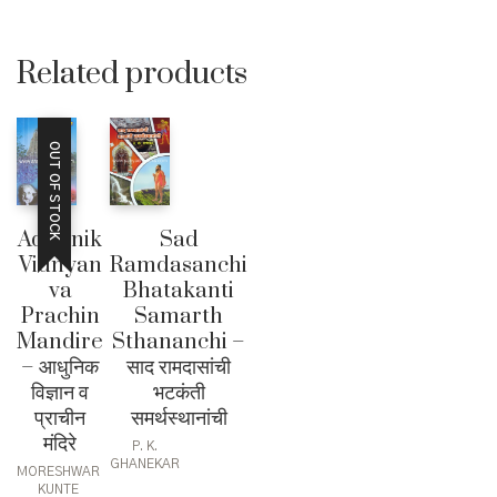
₹315.00.
price
Current
was:
price
₹200.00.
is:
Related products
₹190.00.
OUT OF STOCK
Adhunik
Sad
Vidnyan
Ramdasanchi
va
Bhatakanti
Prachin
Samarth
Mandire
Sthananchi –
– आधुनिक
साद रामदासांची
विज्ञान व
भटकंती
प्राचीन
समर्थस्थानांची
मंदिरे
P. K.
GHANEKAR
MORESHWAR
KUNTE