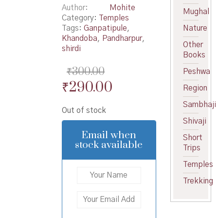
Author
Mohite
Mughal
Category:
Temples
Tags:
Ganpatipule
,
Nature
Khandoba
,
Pandharpur
,
Other
shirdi
Books
₹
300.00
Peshwa
Original
Current
₹
290.00
Region
price
price
Sambhaji
Out of stock
was:
is:
Shivaji
₹300.00.
₹290.00.
Email when
Short
stock available
Trips
Temples
Trekking