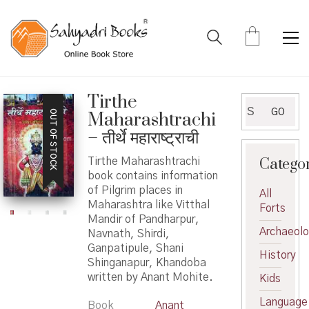
Tirthe
Search
GO
OUT OF STOCK
Maharashtrachi
for:
– तीर्थे महाराष्ट्राची
Catego
Tirthe Maharashtrachi
book contains information
of Pilgrim places in
All
Maharashtra like Vitthal
Forts
Mandir of Pandharpur,
Archaeol
Navnath, Shirdi,
Ganpatipule, Shani
History
Shinganapur, Khandoba
written by Anant Mohite.
Kids
Language
Book
Anant