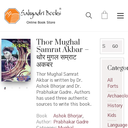
Thor Mughal
Search
GO
Samrat Akbar –
for:
थोर मुगल सम्राट
अकबर
Catego
Thor Mughal Samrat
Akbar is written by Dr.
All
Ashok Bhorjar and Dr.
Forts
Prabhakar Gadre. Authors
Archaeol
has used three authentic
sources to write this book.
History
Kids
Book
Ashok Bhorjar
,
Author
Prabhakar Gadre
Language
Category:
Mughal