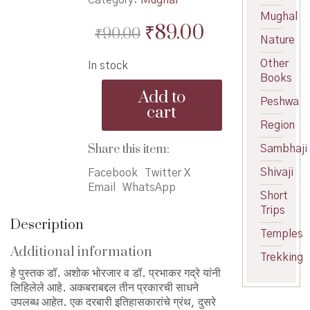
Mughal
Original
Current
₹
89.00
₹
90.00
Nature
price
price
Other
In stock
was:
is:
Books
Thor
₹90.00.
₹89.00.
Add to
Mughal
Peshwa
cart
Samrat
Region
Akbar
-
Share this item:
Sambhaji
थोर
Shivaji
मुगल
Facebook
Twitter X
सम्राट
Email
WhatsApp
Short
अकबर
Trips
quantity
Description
Temples
Additional information
Trekking
हे पुस्तक डॉ. अशोक भोरजार व डॉ. प्रभाकर गद्रे यांनी
लिहिलेले आहे. अकबराबद्दल तीन प्रकारची साधने
उपलब्ध आहेत. एक दरबारी इतिहासकारांचे ग्रंथ, दुसरे