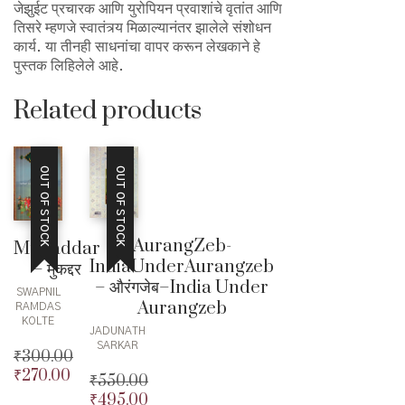
जेझुईट प्रचारक आणि युरोपियन प्रवाशांचे वृतांत आणि
तिसरे म्हणजे स्वातंत्र्य मिळाल्यानंतर झालेले संशोधन
कार्य. या तीनही साधनांचा वापर करून लेखकाने हे
पुस्तक लिहिलेले आहे.
Related products
OUT OF STOCK
OUT OF STOCK
AurangZeb-
Mukaddar
IndiaUnderAurangzeb
– मुकद्दर
– औरंगजेब–India Under
SWAPNIL
Aurangzeb
RAMDAS
KOLTE
JADUNATH
SARKAR
₹
300.00
₹
270.00
Original
₹
550.00
price
Current
₹
495.00
Original