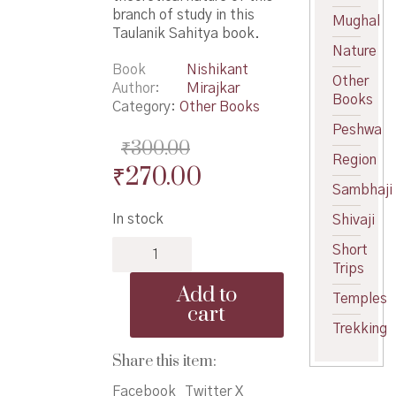
branch of study in this
Mughal
Taulanik Sahitya book.
Nature
Book
Nishikant
Other
Author
Mirajkar
Books
Category:
Other Books
Peshwa
₹
300.00
Region
Original
Current
₹
270.00
Sambhaji
price
price
In stock
Shivaji
was:
is:
Taulanik
Short
₹300.00.
₹270.00.
Sahitya
Trips
-
Add to
Temples
तौलनिक
cart
साहित्य
Trekking
quantity
Share this item:
Facebook
Twitter X