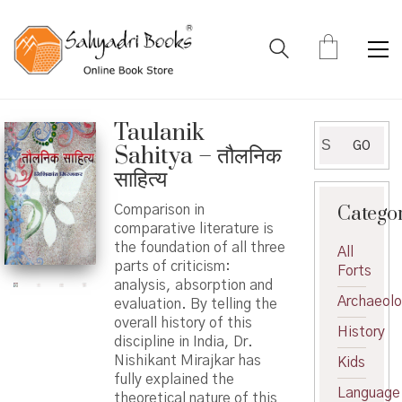
Taulanik
Search
GO
Sahitya – तौलनिक
for:
साहित्य
Catego
Comparison in
comparative literature is
the foundation of all three
All
parts of criticism:
Forts
analysis, absorption and
Archaeol
evaluation. By telling the
overall history of this
History
discipline in India, Dr.
Nishikant Mirajkar has
Kids
fully explained the
Language
theoretical nature of this