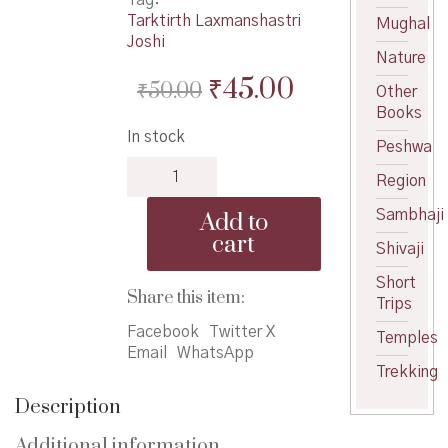
Tarktirth Laxmanshastri
Mughal
Joshi
Nature
Original
Current
₹
45.00
₹
50.00
Other
price
price
Books
In stock
was:
is:
Peshwa
Tarkatirth
₹50.00.
₹45.00.
Region
Laxmanshastri
Joshi
Sambhaji
Add to
-
cart
Shivaji
तर्कतीर्थ
लक्ष्मणशास्त्री
Short
जोशी
Share this item:
Trips
quantity
Facebook
Twitter X
Temples
Email
WhatsApp
Trekking
Description
Additional information