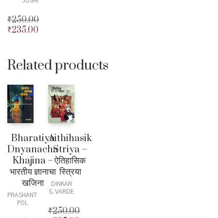
JOSHI
₹
250.00
₹
235.00
Original
price
Current
was:
price
₹250.00.
is:
Related products
₹235.00.
Bharatiya
Aithihasik
Dnyanacha
Striya –
Khajina –
ऐतिहासिक
भारतीय ज्ञानाचा
स्त्रिया
खजिना
DINKAR
S. VARDE
PRASHANT
POL
₹
250.00