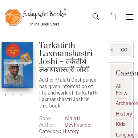
Tarkatirth
Search
GO
Laxmanshastri
for:
Joshi – तर्कतीर्थ
लक्ष्मणशास्त्री जोशी
Catego
Author Malati Deshpande
has given information of
All
life and work of Tarkatirth
Forts
Laxmanshastri Joshi in
Archaeol
this book
History
Book
Malati
Kids
Author
Deshpande
Category:
History
Language
Tag: