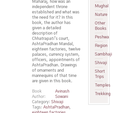
Maharaj, how was an
Mughal
independent throne
established and what was
Nature
the need for it? In this
book, the author has
Other
given a detailed
Books
description of
Peshwa
Chhatrapati’s court,
AshtaPradhan Mandal,
Region
eighteen factories, twelve
Sambhaji
palaces, currency system,
officers, appointments of
Shivaji
AshtaPradhan. Drawings
of ornaments and
Short
mannequins of that time
Trips
are given in this book.
Temples
Book
Avinash
Trekking
Author
Sowani
Category:
Shivaji
Tags:
AshtaPradhan
,
eighteen factories
,