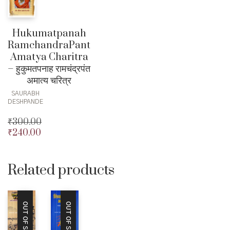
Hukumatpanah
RamchandraPant
Amatya Charitra
– हुकुमतपनाह रामचंद्रपंत
अमात्य चरित्र
SAURABH
DESHPANDE
₹
300.00
₹
240.00
Original
price
Current
was:
price
₹300.00.
is:
Related products
₹240.00.
OUT OF STOCK
OUT OF STOCK