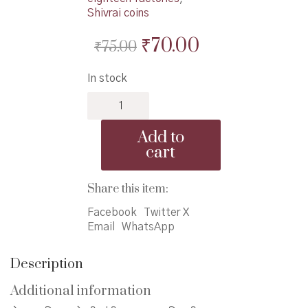
Shivrai coins
Original
Current
₹
70.00
₹
75.00
price
price
In stock
was:
is:
Swarajyache
₹75.00.
₹70.00.
Chhatrapati
ani
Add to
AshtPradhan
cart
-
स्वराज्याचे
छत्रपती
Share this item:
आणि
Facebook
Twitter X
अष्टप्रधान
Email
WhatsApp
quantity
Description
Additional information