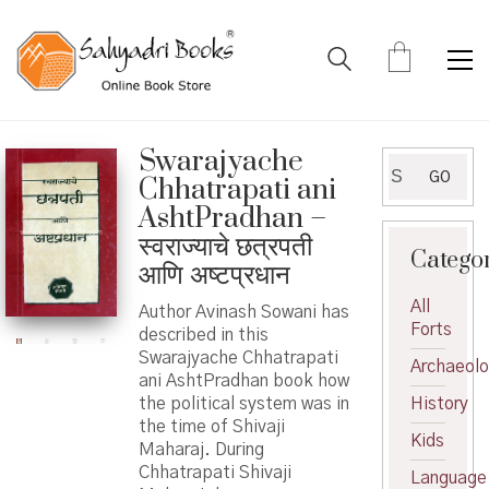
Swarajyache
Search
GO
Chhatrapati ani
for:
AshtPradhan –
स्वराज्याचे छत्रपती
Catego
आणि अष्टप्रधान
All
Author Avinash Sowani has
Forts
described in this
Swarajyache Chhatrapati
Archaeol
ani AshtPradhan book how
the political system was in
History
the time of Shivaji
Kids
Maharaj. During
Chhatrapati Shivaji
Language