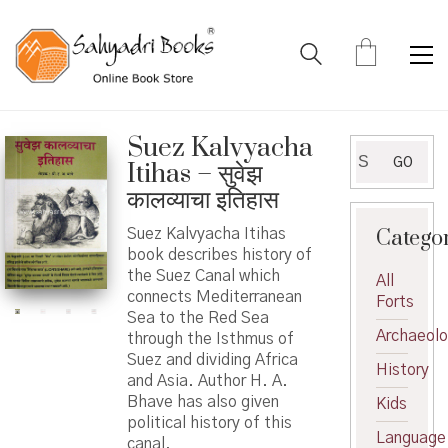
Suez Kalvyacha
Search
GO
Itihas – सुवेझ
for:
कालव्याचा इतिहास
Catego
Suez Kalvyacha Itihas
book describes history of
the Suez Canal which
All
connects Mediterranean
Forts
Sea to the Red Sea
Archaeol
through the Isthmus of
Suez and dividing Africa
History
and Asia. Author H. A.
Bhave has also given
Kids
political history of this
Language
canal.