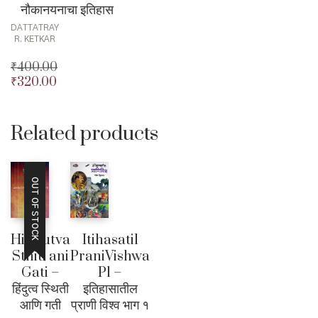
नौकानयनाचा इतिहास
DATTATRAY
R. KETKAR
₹
400.00
₹
320.00
Original
price
Current
was:
price
₹400.00.
is:
Related products
₹320.00.
OUT OF STOCK
Hindutva
Itihasatil
Sthiti ani
PraniVishwa
Gati –
P1 –
हिंदुत्व स्थिती
इतिहासातील
आणि गती
प्राणी विश्व भाग १