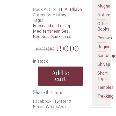
Mughal
Book Author
H. A. Bhave
Category:
History
Nature
Tags:
Other
Ferdinand de Lesseps
,
Books
Mediterranean Sea
,
Red Sea
,
Suez canal
Peshwa
Original
Current
₹
90.00
Region
₹
100.00
price
price
Sambhaji
In stock
was:
is:
Shivaji
Suez
₹100.00.
₹90.00.
Add to
Short
Kalvyacha
cart
Trips
Itihas
-
Temples
सुवेझ
Share this item:
कालव्याचा
Trekking
इतिहास
Facebook
Twitter X
quantity
Email
WhatsApp