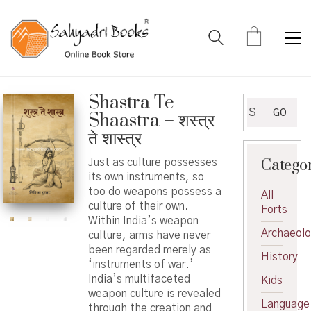
Shastra Te
Search
GO
Shaastra – शस्त्र
for:
ते शास्त्र
Catego
Just as culture possesses
its own instruments, so
too do weapons possess a
All
culture of their own.
Forts
Within India’s weapon
Archaeol
culture, arms have never
been regarded merely as
History
‘instruments of war.’
India’s multifaceted
Kids
weapon culture is revealed
Language
through the creation and