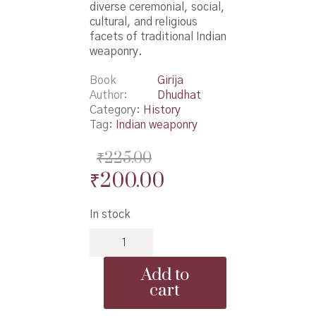
diverse ceremonial, social,
cultural, and religious
facets of traditional Indian
weaponry.
Book
Girija
Author
Dhudhat
Category:
History
Tag:
Indian weaponry
₹
225.00
Original
Current
₹
200.00
price
price
In stock
was:
is:
Shastra
₹225.00.
₹200.00.
Te
Shaastra
Add to
-
cart
शस्त्र
ते