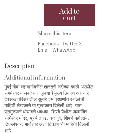
was:
is:
Safar
₹125.00.
₹110.00.
Add to
Sangameshwar
cart
Devrukh
Parisarachi
-
Share this item:
सफर
संगमेश्वर
Facebook
Twitter X
देवरुख
Email
WhatsApp
परिसराची
quantity
Description
Additional information
मुंबई गोवा महामार्गावरील शास्त्री नदीच्या काठी असलेले
संगमेश्वर व जवळच तालुक्याचे मुख्य ठिकाण असणारे
देवरूख परिसरातील सुमारे २५ प्रेक्षणीय स्थळांची
माहिती लेखकाने या पुस्तकात दिलेली आहे. यात
प्रामुख्याने धोधावणे धबधबा, शिरंबे येथील जलमंदिर,
सोमेश्वर मंदिर, प्रचीतगड, करजुवे, शिंपणे महोत्सव,
टिकलेश्वर, मार्लेश्वर अशा ठिकाणांची माहिती दिलेली
आहे.