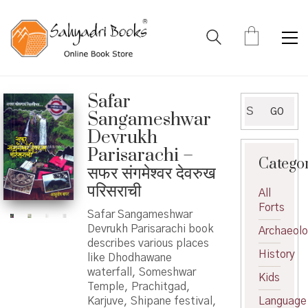
Safar
Search
GO
Sangameshwar
for:
Devrukh
Parisarachi –
Catego
सफर संगमेश्वर देवरुख
परिसराची
All
Forts
Safar Sangameshwar
Devrukh Parisarachi book
Archaeol
describes various places
History
like Dhodhawane
waterfall, Someshwar
Kids
Temple, Prachitgad,
Karjuve, Shipane festival,
Language