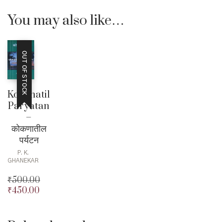
You may also like…
OUT OF STOCK
Kokanatil
Paryatan
–
कोकणातील
पर्यटन
P. K.
GHANEKAR
₹
500.00
₹
450.00
Original
price
Current
was:
price
₹500.00.
is: