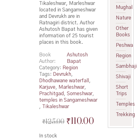
Tikaleshwar, Marleshwar
Mughal
located in Sangameshwar
and Devrukh are in
Nature
Ratnagiri district. Author
Other
Ashutosh Bapat has given
Books
information of 25 tourist
places in this book.
Peshwa
Book
Ashutosh
Region
Author
Bapat
Sambhaji
Category:
Region
Tags:
Devrukh
,
Shivaji
Dhodhawane waterfall
,
Karjuve
,
Marleshwar
,
Short
Prachitgad
,
Someshwar
,
Trips
temples in Sangameshwar
Temples
,
Tikaleshwar
Trekking
Original
Current
₹
110.00
₹
125.00
price
price
In stock