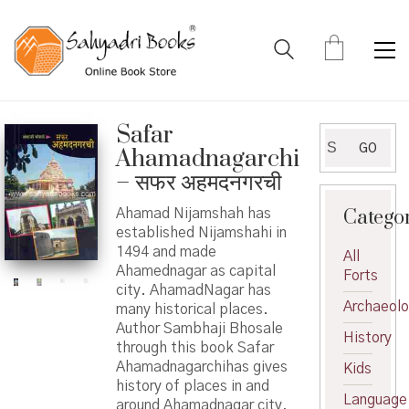
Safar
Search
GO
Ahamadnagarchi
for:
– सफर अहमदनगरची
Catego
Ahamad Nijamshah has
established Nijamshahi in
1494 and made
All
Ahamednagar as capital
Forts
city. AhamadNagar has
Archaeol
many historical places.
Author Sambhaji Bhosale
History
through this book Safar
Ahamadnagarchihas gives
Kids
history of places in and
Language
around Ahamadnagar city.