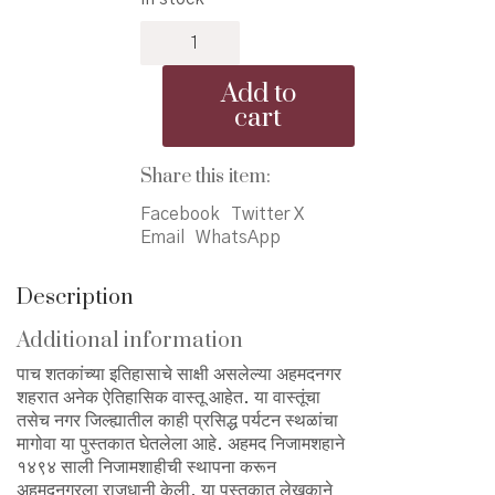
was:
is:
Safar
₹160.00.
₹145.00.
Ahamadnagarchi
-
Add to
सफर
cart
अहमदनगरची
quantity
Share this item:
Facebook
Twitter X
Email
WhatsApp
Description
Additional information
पाच शतकांच्या इतिहासाचे साक्षी असलेल्या अहमदनगर
शहरात अनेक ऐतिहासिक वास्तू आहेत. या वास्तूंचा
तसेच नगर जिल्ह्यातील काही प्रसिद्ध पर्यटन स्थळांचा
मागोवा या पुस्तकात घेतलेला आहे. अहमद निजामशहाने
१४९४ साली निजामशाहीची स्थापना करून
अहमदनगरला राजधानी केली. या पुस्तकात लेखकाने