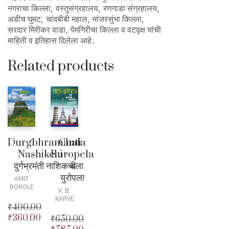
नगराचा किल्ला, वस्तुसंग्रहालय, रणगाडा संग्रहालय,
अडीच घुमट, चांदबीबी महाल, मांजरसुंभा किल्ला,
सरदार मिरीकर वाडा, पेमगिरीचा किल्ला व वटवृक्ष यांची
माहिती व इतिहास दिलेला आहे.
Related products
Durgbhramanti
Chala
Nashikchi –
Europela
दुर्गभ्रमंती नाशिकची
– चला
युरोपला
AMIT
BOROLE
V. B.
KARVE
₹
400.00
₹
360.00
Original
₹
650.00
price
Current