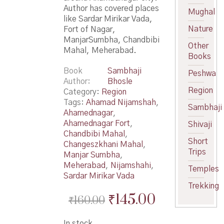
Author has covered places
Mughal
like Sardar Mirikar Vada,
Nature
Fort of Nagar,
ManjarSumbha, Chandbibi
Other
Mahal, Meherabad.
Books
Book
Sambhaji
Peshwa
Author
Bhosle
Region
Category:
Region
Tags:
Ahamad Nijamshah
,
Sambhaji
Ahamednagar
,
Ahamednagar Fort
,
Shivaji
Chandbibi Mahal
,
Short
Changeszkhani Mahal
,
Trips
Manjar Sumbha
,
Meherabad
,
Nijamshahi
,
Temples
Sardar Mirikar Vada
Trekking
Original
Current
₹
145.00
₹
160.00
price
price
In stock