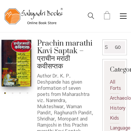
Prachin marathi
Search
GO
Kavi Saptak –
for:
प्राचीन मराठी
कवीसप्तक
Catego
Author Dr. K. P.
Deshpande has given
All
information of seven
Forts
poets from Maharashtra
Archaeol
viz. Narendra,
Mukteshwar, Waman
History
Pandit, Raghunath Pandit,
Kids
Shridhar, Moropant and
Ramjoshi in this Prachin
Language