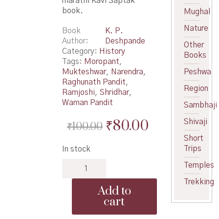
marathi Kavi Saptak
book.
Mughal
Nature
Book
K. P.
Author
Deshpande
Other
Category:
History
Books
Tags:
Moropant
,
Mukteshwar
,
Narendra
,
Peshwa
Raghunath Pandit
,
Region
Ramjoshi
,
Shridhar
,
Waman Pandit
Sambhaji
Original
Current
₹
80.00
Shivaji
₹
100.00
price
price
Short
Trips
In stock
was:
is:
Prachin
Temples
₹100.00.
₹80.00.
marathi
Trekking
Kavi
Add to
Saptak
cart
-
प्राचीन