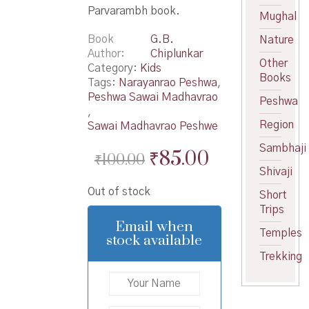
Parvarambh book.
Mughal
Book
G.B.
Nature
Author
Chiplunkar
Other
Category:
Kids
Books
Tags:
Narayanrao Peshwa
,
Peshwa Sawai Madhavrao
Peshwa
,
Region
Sawai Madhavrao Peshwe
Sambhaji
Original
Current
₹
85.00
₹
100.00
Shivaji
price
price
Out of stock
Short
was:
is:
Trips
₹100.00.
₹85.00.
Email when
Temples
stock available
Trekking