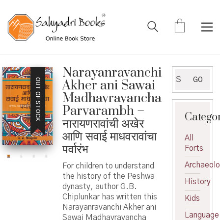
Narayanravanchi
Search
GO
OUT OF STOCK
Akher ani Sawai
for:
Madhavravancha
Parvarambh –
Catego
नारायणरावांची अखेर
आणि सवाई माधवरावांचा
All
पर्वारंभ
Forts
Archaeol
For children to understand
the history of the Peshwa
History
dynasty, author G.B.
Chiplunkar has written this
Kids
Narayanravanchi Akher ani
Language
Sawai Madhavravancha