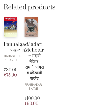
₹100.00.
is:
Related products
₹90.00.
Madari
Panhalgad
Mehetar
– पन्हाळगड
– मदारी
BABASAHEB
मेहेतर,
PURANDARE
रामजी पांगेरा
₹
80.00
व कोंडाजी
₹
75.00
Original
Current
फर्जंद
price
price
PRABHAKAR
was:
is:
BHAVE
₹80.00.
₹75.00.
₹
100.00
₹
90.00
Original
price
Current