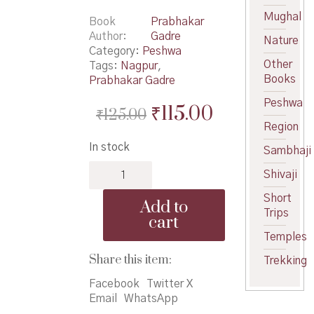
Mughal
Book
Prabhakar
Author
Gadre
Nature
Category:
Peshwa
Other
Tags:
Nagpur
,
Books
Prabhakar Gadre
Peshwa
Original
Current
₹
115.00
₹
125.00
Region
price
price
In stock
Sambhaji
was:
is:
Nagpur
₹125.00.
₹115.00.
Shivaji
Rajyache
Arthik
Short
Add to
Pailu-
Trips
cart
1730-
Temples
1853
-
Share this item:
Trekking
नागपूर
Facebook
Twitter X
राज्याचे
Email
WhatsApp
आर्थिक