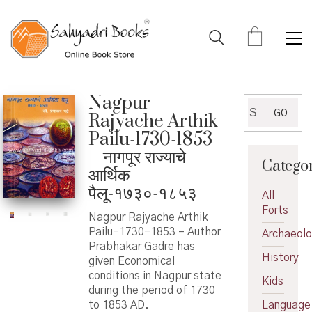
Nagpur
Search
GO
Rajyache Arthik
for:
Pailu-1730-1853
– नागपूर राज्याचे
Catego
आर्थिक
पैलू-१७३०-१८५३
All
Forts
Nagpur Rajyache Arthik
Pailu-1730-1853 – Author
Archaeol
Prabhakar Gadre has
History
given Economical
conditions in Nagpur state
Kids
during the period of 1730
to 1853 AD.
Language