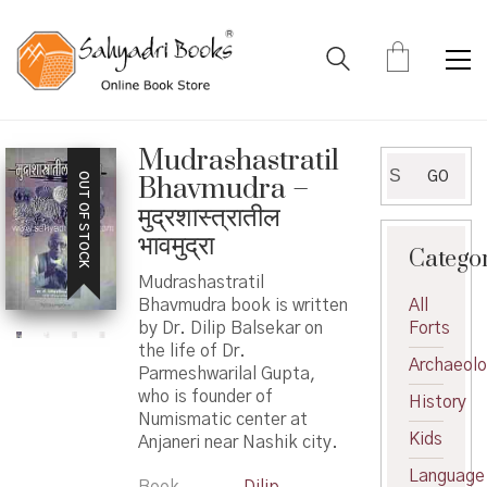
Mudrashastratil
Search
GO
OUT OF STOCK
Bhavmudra –
for:
मुद्रशास्त्रातील
भावमुद्रा
Catego
Mudrashastratil
Bhavmudra book is written
All
by Dr. Dilip Balsekar on
Forts
the life of Dr.
Archaeol
Parmeshwarilal Gupta,
who is founder of
History
Numismatic center at
Kids
Anjaneri near Nashik city.
Language
Book
Dilip