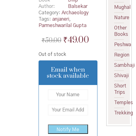
Author
Balsekar
Mughal
Category:
Archaeology
Nature
Tags:
anjaneri
,
Parmeshwarilal Gupta
Other
Books
Original
Current
₹
49.00
₹
50.00
Peshwa
price
price
Out of stock
Region
was:
is:
Sambhaji
₹50.00.
₹49.00.
Email when
stock available
Shivaji
Short
Trips
Temples
Trekking