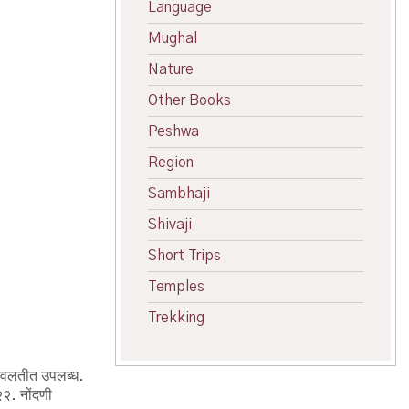
Language
Mughal
Nature
Other Books
Peshwa
Region
Sambhaji
Shivaji
Short Trips
Temples
Trekking
सवलतीत उपलब्ध.
२२. नोंदणी