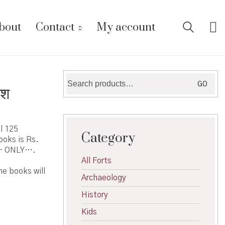
bout
Contact
My account
Search
GO
ेश
for:
l 125
Category
ooks is Rs.
9/- ONLY….
All Forts
he books will
Archaeology
History
Kids