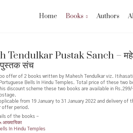
Home
Books
Authors
A
 Tendulkar Pustak Sanch – मह
 पुस्तक संच
bo offer of 2 books written by Mahesh Tendulkar viz. Itihasati
ortuguese Bells In Hindu Temples. Total price of these two b
this discount scheme these two books are available in Rs.29
Postage.
pplicable from 19 January to 31 January 2022 and delivery of t
 offer period.
ils of the books –
५ आख्यायिका
ells In Hindu Temples