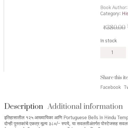
Book Author
Category:
Hi
₹
380.00
In stock
Mahesh
Tendulkar
Pustak
Sanch
-
Share this it
महेश
तेंडूलकर
Facebook
Tw
पुस्तक
संच
quantity
Description
Additional information
इतिहासातील १२५ आख्यायिका आणि Portuguese Bells In Hindu Temples ह
दोन्ही पुस्तकांचे एकत्र मूल्य ३८०/- रुपये, या सवलतीअंतर्गत पोस्टेजसह स