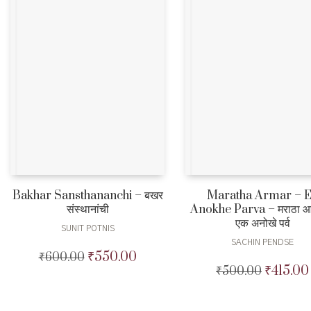
Bakhar Sansthananchi – बखर
Maratha Armar – 
संस्थानांची
Anokhe Parva – मराठा आ
एक अनोखे पर्व
SUNIT POTNIS
SACHIN PENDSE
₹
550.00
₹
600.00
Original
Current
₹
415.00
₹
500.00
Original
price
price
price
was:
is:
was:
₹600.00.
₹550.00.