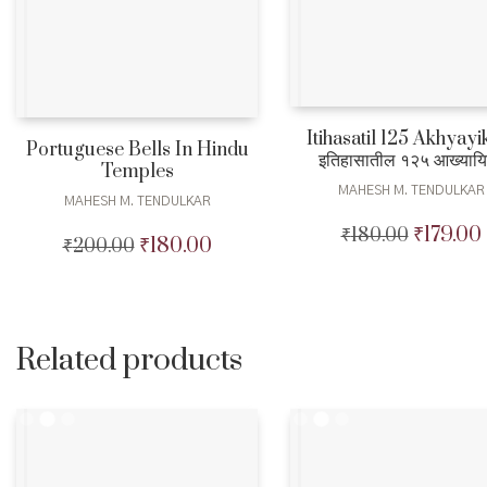
Itihasatil 125 Akhyayi
Portuguese Bells In Hindu
इतिहासातील १२५ आख्याय
Temples
MAHESH M. TENDULKAR
MAHESH M. TENDULKAR
₹
179.00
₹
180.00
Original
₹
180.00
₹
200.00
Original
Current
price
price
price
was:
i
was:
is:
₹180.00.
₹200.00.
₹180.00.
Related products