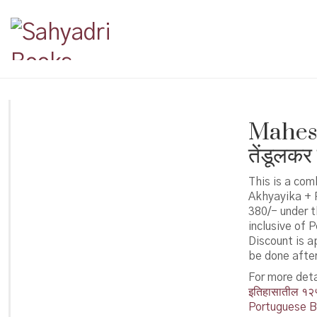
Mahesh
तेंडूलकर
This is a com
Akhyayika + P
380/- under 
inclusive of 
Discount is a
be done after
For more deta
इतिहासातील १२
Portuguese B