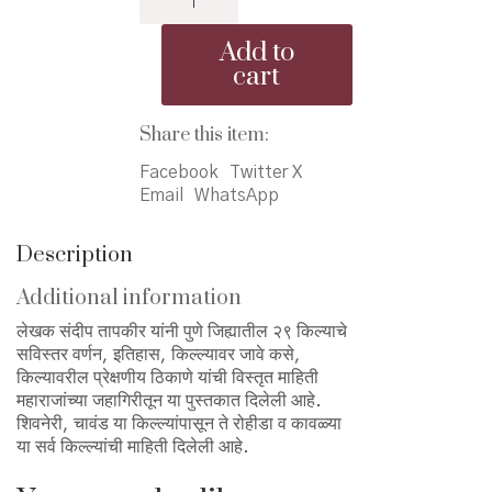
₹395.00.
₹355.00.
Jahagiritun
Pune
Add to
Jilhyatil
cart
29
Kille
-
Share this item:
महाराजांच्या
Facebook
Twitter X
जहागिरीतून
Email
WhatsApp
पुणे
जिह्यातील
२९
Description
किल्ले
quantity
Additional information
लेखक संदीप तापकीर यांनी पुणे जिह्यातील २९ किल्याचे
सविस्तर वर्णन, इतिहास, किल्ल्यावर जावे कसे,
किल्यावरील प्रेक्षणीय ठिकाणे यांची विस्तृत माहिती
महाराजांच्या जहागिरीतून या पुस्तकात दिलेली आहे.
शिवनेरी, चावंड या किल्ल्यांपासून ते रोहीडा व कावळ्या
या सर्व किल्ल्यांची माहिती दिलेली आहे.