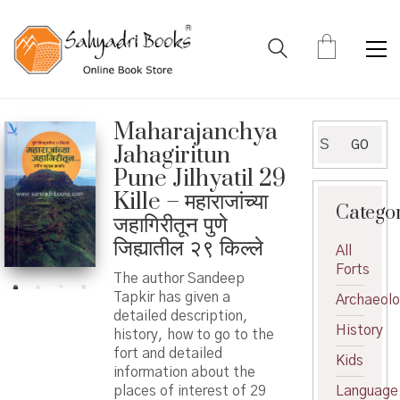
Maharajanchya
Search
GO
Jahagiritun
for:
Pune Jilhyatil 29
Kille – महाराजांच्या
Catego
जहागिरीतून पुणे
जिह्यातील २९ किल्ले
All
Forts
The author Sandeep
Tapkir has given a
Archaeol
detailed description,
History
history, how to go to the
fort and detailed
Kids
information about the
places of interest of 29
Language