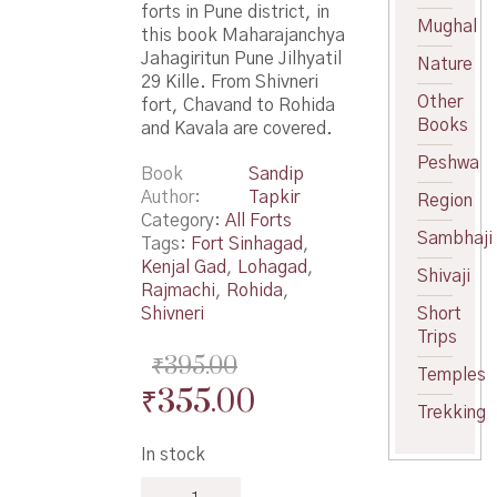
forts in Pune district, in
Mughal
this book Maharajanchya
Jahagiritun Pune Jilhyatil
Nature
29 Kille. From Shivneri
Other
fort, Chavand to Rohida
Books
and Kavala are covered.
Peshwa
Book
Sandip
Author
Tapkir
Region
Category:
All Forts
Sambhaji
Tags:
Fort Sinhagad
,
Kenjal Gad
,
Lohagad
,
Shivaji
Rajmachi
,
Rohida
,
Shivneri
Short
Trips
₹
395.00
Temples
Original
Current
₹
355.00
Trekking
price
price
In stock
was:
is:
Maharajanchya