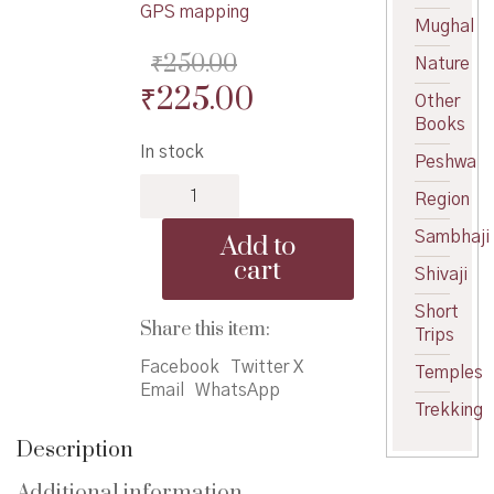
GPS mapping
Mughal
₹
250.00
Nature
Original
Current
₹
225.00
Other
price
price
Books
In stock
was:
is:
Peshwa
Durgsanvardhan
₹250.00.
₹225.00.
Region
-
दुर्गसंवर्धन
Sambhaji
Add to
quantity
cart
Shivaji
Short
Share this item:
Trips
Facebook
Twitter X
Temples
Email
WhatsApp
Trekking
Description
Additional information