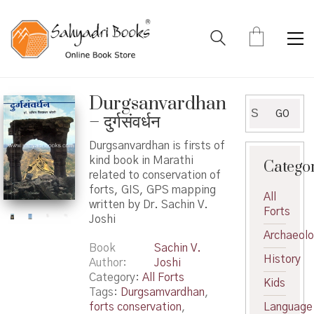
Durgsanvardhan
Search
GO
– दुर्गसंवर्धन
for:
Durgsanvardhan is firsts of
kind book in Marathi
Catego
related to conservation of
forts, GIS, GPS mapping
All
written by Dr. Sachin V.
Forts
Joshi
Archaeol
Book
Sachin V.
History
Author
Joshi
Category:
All Forts
Kids
Tags:
Durgsamvardhan
,
forts conservation
,
Language