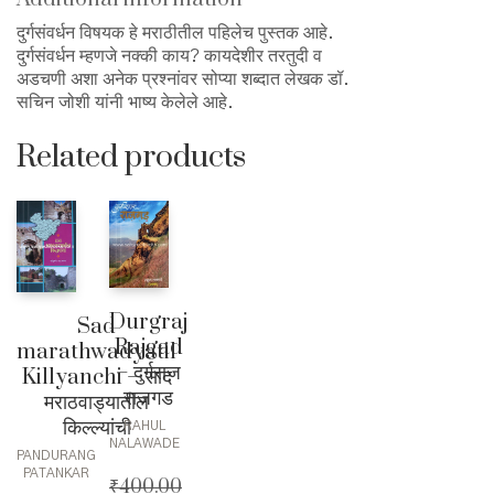
दुर्गसंवर्धन विषयक हे मराठीतील पहिलेच पुस्तक आहे.
दुर्गसंवर्धन म्हणजे नक्की काय? कायदेशीर तरतुदी व
अडचणी अशा अनेक प्रश्नांवर सोप्या शब्दात लेखक डॉ.
सचिन जोशी यांनी भाष्य केलेले आहे.
Related products
Durgraj
Sad
Rajgad
marathwadyatil
– दुर्गराज
Killyanchi – साद
राजगड
मराठवाड्यातील
किल्ल्यांची
RAHUL
NALAWADE
PANDURANG
PATANKAR
₹
400.00