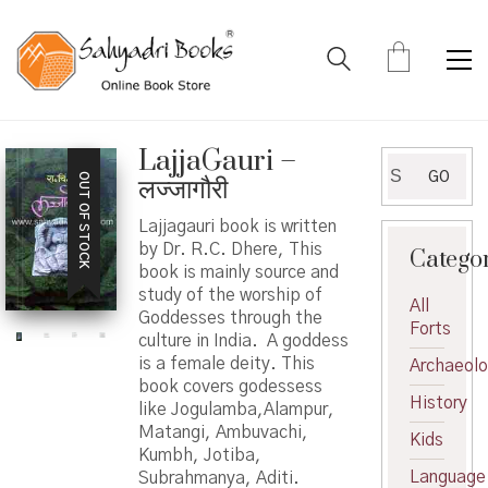
LajjaGauri –
Search
GO
OUT OF STOCK
लज्जागौरी
for:
Lajjagauri book is written
by Dr. R.C. Dhere, This
Catego
book is mainly source and
study of the worship of
All
Goddesses through the
Forts
culture in India. A goddess
is a female deity. This
Archaeol
book covers godessess
History
like Jogulamba,Alampur,
Matangi, Ambuvachi,
Kids
Kumbh, Jotiba,
Language
Subrahmanya, Aditi.