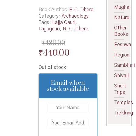
Mughal
Book Author
R.C. Dhere
Category:
Archaeology
Nature
Tags:
Lajja Gauri
,
Other
Lajjagouri
,
R. C. Dhere
Books
₹
480.00
Peshwa
Original
Current
₹
440.00
Region
price
price
Sambhaji
Out of stock
was:
is:
Shivaji
₹480.00.
₹440.00.
Email when
Short
stock available
Trips
Temples
Trekking