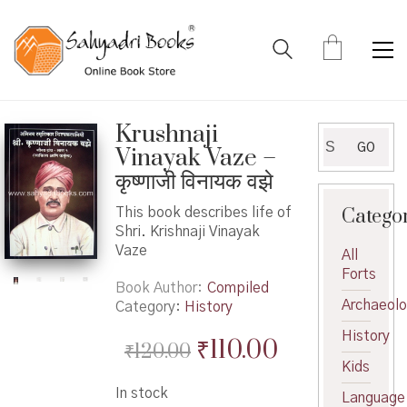
Krushnaji
Search
GO
Vinayak Vaze –
for:
कृष्णाजी विनायक वझे
Catego
This book describes life of
Shri. Krishnaji Vinayak
Vaze
All
Forts
Book Author
Compiled
Archaeol
Category:
History
History
Original
Current
₹
110.00
₹
120.00
Kids
price
price
In stock
Language
was:
is: