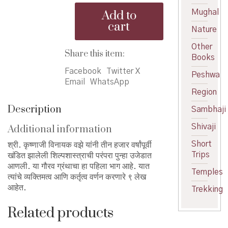
Krushnaji
₹120.00.
₹110.00.
Add to
Mughal
Vinayak
cart
Vaze
Nature
-
Other
कृष्णाजी
Share this item:
Books
विनायक
वझे
Facebook
Twitter X
Peshwa
quantity
Email
WhatsApp
Region
Description
Sambhaji
Shivaji
Additional information
Short
श्री. कृष्णाजी विनायक वझे यांनी तीन हजार वर्षांपूर्वी
Trips
खंडित झालेली शिल्पशास्त्राची परंपरा पुन्हा उजेडात
आणली. या गौरव ग्रंथाचा हा पहिला भाग आहे. यात
Temples
त्यांचे व्यक्तिमत्व आणि कर्तृत्व वर्णन करणारे ९ लेख
आहेत.
Trekking
Related products