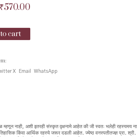
Original
Current
₹
570.00
price
price
was:
is:
to cart
₹600.00.
₹570.00.
nchi
em:
itter X
Email
WhatsApp
पळ म्हणून नाही, अशी इतरही संस्कृत वृक्षनामे आहेत की जी स्वतः भलेही रहस्यमय 
, ऐतिहासिक किंवा आर्थिक रहस्ये जरूर दडली आहेत. ज्येष्ठ वनस्पतीतज्ज्ञ प्रा. श्री.