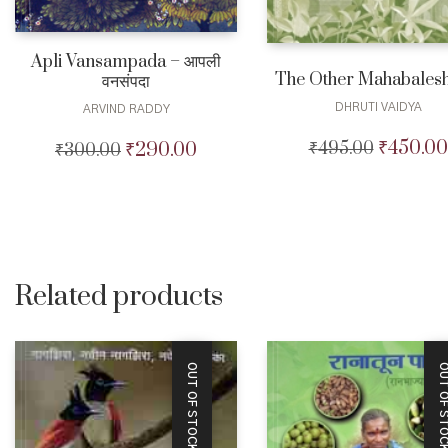
Apli Vansampada – आपली
The Other Mahabales
वनसंपदा
DHRUTI VAIDYA
ARVIND RADDY
₹
450.00
₹
290.00
₹
495.00
Original
₹
300.00
Original
Current
price
price
price
was:
was:
is:
₹495.00.
₹300.00.
₹290.00.
Related products
OUT OF STOCK
OUT OF STO