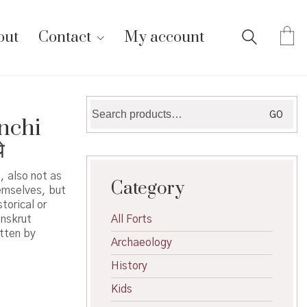
out
Contact
My account
Search
GO
nchi
for:
े
, also not as
Category
hemselves, but
torical or
anskrut
All Forts
tten by
Archaeology
History
Kids