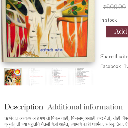
₹
600.00
In stock
Kahi
Add 
Prachin
Sanskrut
Vrukshanama
Rahasye
Share this it
-
काही
Facebook
Tw
प्राचीन
संस्कृत
वृक्षनामांची
रहस्ये
quantity
Description
Additional information
ऋग्वेदात अश्वत्थ आहे पण तो पिंपळ नाही, पिप्पलम् असाही शब्द येतो, तोही पिं
ग्रंथांत ती ज्या पद्धतीने घेतली गेली आहेत, त्यामागे काही धार्मिक, सांस्कृतिक