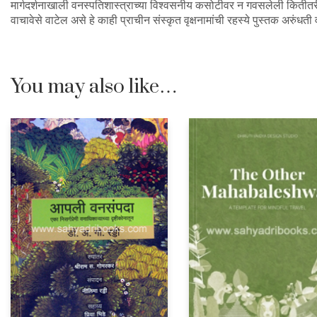
मार्गदर्शनाखाली वनस्पतिशास्त्राच्या विश्वसनीय कसोटीवर न गवसलेली कितीतर
वाचावेसे वाटेल असे हे काही प्राचीन संस्कृत वृक्षनामांची रहस्ये पुस्तक अरुंधती
You may also like…