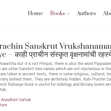
Home
Books
Authors
Ab
Prachin Sanskrut Vrukshanama
– काही प्राचीन संस्कृत वृक्षनामांची रहस्य
swattha but it is not Pimpal, there is also the word Pippalam
 are other Sanskrit tree names which are not mysterious in t
re taken in ancient texts, there is some religious, cultural, his
tery behind them. They are definitely hidden. Kahi Prachin S
hi Rahasye book is useful for Indology and Botany lovers wri
rtak.
Arundhati Vartak
ture