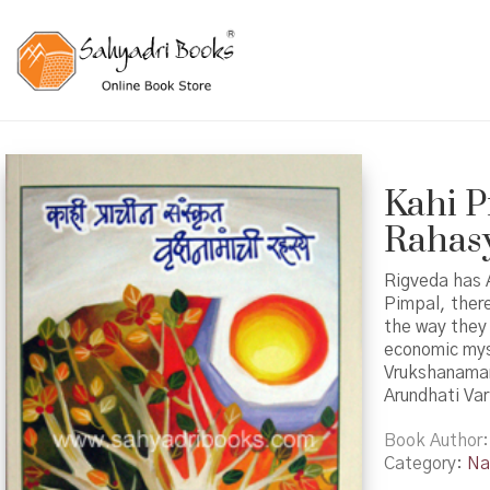
Kahi 
Rahasye 
Rigveda has A
Pimpal, there
the way they a
economic mys
Vrukshanamanc
Arundhati Va
Book Author
Category:
Na