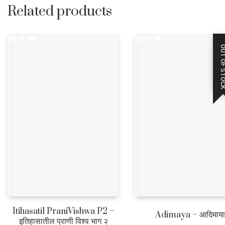
Related products
OUT OF STO
Itihasatil PraniVishwa P2 –
Adimaya – आदिमाया
इतिहासातील प्राणी विश्व भाग २