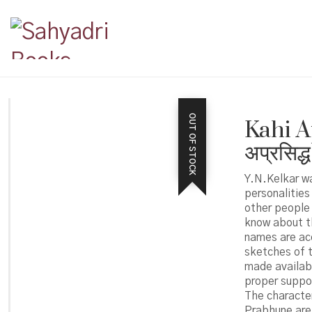
OUT OF STOCK
Kahi A
अप्रसिद्
Y.N.Kelkar w
personalities
other people 
know about th
names are acc
sketches of t
made availabl
proper suppor
The characte
Prabhune are 