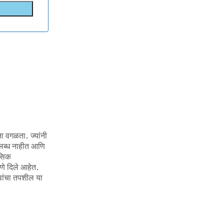
ना वगळता. ज्यांनी
उपलब्ध नाहीत आणि
ासिक
पणे दिले आहेत.
्वांचा तपशील या