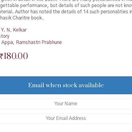
rgettable performance, but details of such people are not kn
terial. Author has noted the details of 14 such personalities i
ihasik Charitre book.
Y. N. Kelkar
story
i Appa
,
Ramshastri Prabhune
Original
Current
₹
180.00
price
price
was:
is:
₹200.00.
₹180.00.
Email when stock available