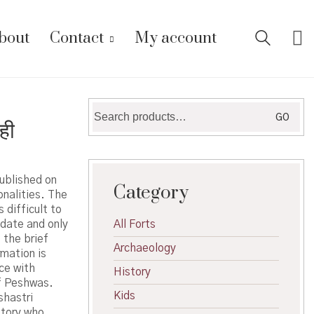
bout
Contact
My account
Search
GO
ही
for:
ublished on
Category
onalities. The
 difficult to
 date and only
All Forts
 the brief
Archaeology
rmation is
ce with
History
of Peshwas.
Kids
shastri
story who