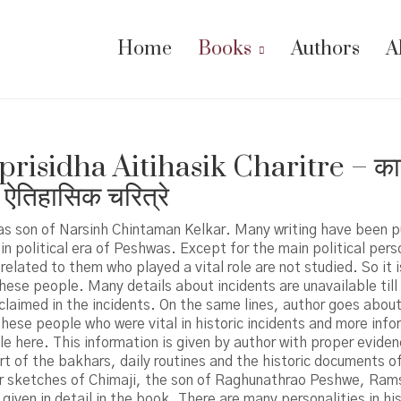
Home
Books
Authors
A
prisidha Aitihasik Charitre – का
ध ऐतिहासिक चरित्रे
as son of Narsinh Chintaman Kelkar. Many writing have been p
 in political era of Peshwas. Except for the main political pers
related to them who played a vital role are not studied. So it is
ese people. Many details about incidents are unavailable till
laimed in the incidents. On the same lines, author goes about
hese people who were vital in historic incidents and more info
e here. This information is given by author with proper eviden
t of the bakhars, daily routines and the historic documents 
r sketches of Chimaji, the son of Raghunathrao Peshwe, Ram
given in detail in the book. There are many personalities in hi