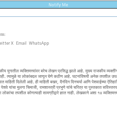
em:
itter X
Email
WhatsApp
य युगातील व्यक्तिमत्त्वांवर बरेच लेखन प्रसिद्ध झाले आहे. मुख्य राजकीय व्यक्तीं
ात नाही. त्यामुळे या लोकांबद्दल जाणून घेणे कठीण आहे. घटनांविषयी अनेक तपशील 
्यात माहिती दिलेली आहे. ही माहिती बखर, दैनंदिन दिनचर्या आणि पेशवाईच्या ऐतिह
पेशवे यांचा मुलगा चिमाजी, रामशास्त्री प्रभुणे यांचे चरित्र या पुस्तकात सविस्तर
शा लोकांचा तपशील कोणत्याही सामग्रीद्वारे ज्ञात नाही. लेखकाने अशा १४ व्यक्तिमत्त