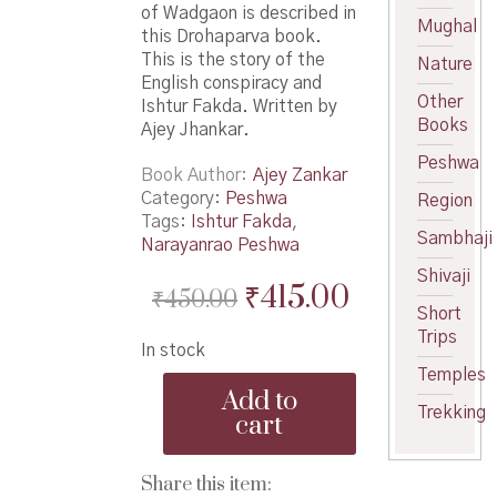
of Wadgaon is described in
Mughal
this Drohaparva book.
This is the story of the
Nature
English conspiracy and
Other
Ishtur Fakda. Written by
Books
Ajey Jhankar.
Peshwa
Book Author
Ajey Zankar
Category:
Peshwa
Region
Tags:
Ishtur Fakda
,
Sambhaji
Narayanrao Peshwa
Shivaji
Original
Current
₹
415.00
₹
450.00
Short
price
price
Trips
In stock
was:
is:
Temples
Drohaparva
₹450.00.
₹415.00.
Add to
-
Trekking
cart
द्रोहपर्व
quantity
Share this item: