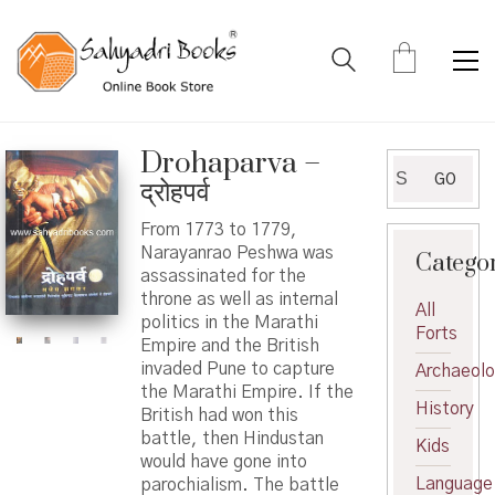
Drohaparva –
Search
GO
द्रोहपर्व
for:
From 1773 to 1779,
Narayanrao Peshwa was
Catego
assassinated for the
throne as well as internal
All
politics in the Marathi
Forts
Empire and the British
invaded Pune to capture
Archaeol
the Marathi Empire. If the
History
British had won this
battle, then Hindustan
Kids
would have gone into
Language
parochialism. The battle