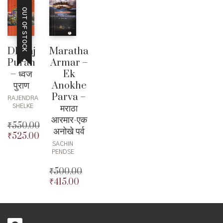
OUT OF STOCK
Dhwaj
Maratha
Puran
Armar –
– ध्वज
Ek
पुराण
Anokhe
Parva –
RAJENDRA
मराठा
SHELKE
आरमार-एक
₹
550.00
अनोखे पर्व
₹
525.00
Original
SACHIN
price
Current
PENDSE
was:
price
₹550.00.
is:
₹
500.00
₹525.00.
₹
415.00
Original
price
Current
was:
price
₹500.00.
is: