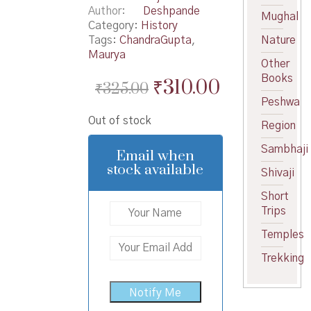
Author
Deshpande
Mughal
Category:
History
Tags:
ChandraGupta
,
Nature
Maurya
Other
Books
Original
Current
₹
310.00
₹
325.00
Peshwa
price
price
Out of stock
was:
is:
Region
₹325.00.
₹310.00.
Sambhaji
Email when
stock available
Shivaji
Short
Trips
Temples
Trekking