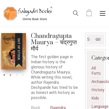
Chandragupta
Search
GO
OUT OF STOCK
Maurya – चंद्रगुप्त
for:
मौर्य
Catego
The first golden page in
Indian history is the
glorious history of
All
Chandragupta Maurya.
Forts
While writing this novel,
Archaeol
author Rajendra
Deshpande has tried to be
History
as honest with history as
possible.
Kids
Language
Book
Rajendra