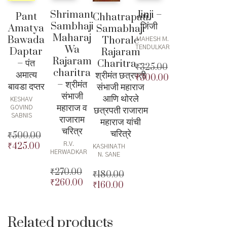
Jinji –
Shrimant
Pant
Chhatrapati
जिंजी
Sambhaji
Amatya
Samabhaji
Maharaj
Bawada
Thorale
MAHESH M.
Wa
TENDULKAR
Daptar
Rajaram
Rajaram
– पंत
Charitra –
₹
325.00
charitra
अमात्य
श्रीमंत छत्रपती
₹
300.00
Original
– श्रीमंत
बावडा दप्तर
संभाजी महाराज
price
Current
संभाजी
आणि थोरले
was:
price
KESHAV
महाराज व
GOVIND
छत्रपती राजाराम
₹325.00.
is:
SABNIS
राजाराम
₹300.00.
महाराज यांची
चरित्र
चरित्रे
₹
500.00
R.V.
₹
425.00
Original
KASHINATH
HERWADKAR
N. SANE
price
Current
was:
price
₹
270.00
₹
180.00
₹500.00.
is:
₹
260.00
Original
₹
160.00
Original
₹425.00.
price
Current
price
Current
was:
price
was:
price
₹270.00.
is:
₹180.00.
is:
Related products
₹260.00.