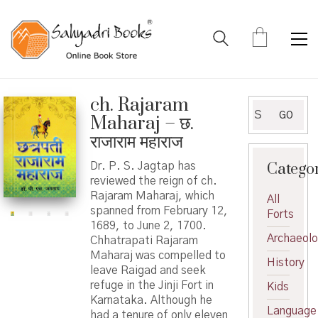
ch. Rajaram
Search
GO
Maharaj – छ.
for:
राजाराम महाराज
Catego
Dr. P. S. Jagtap has
reviewed the reign of ch.
Rajaram Maharaj, which
All
spanned from February 12,
Forts
1689, to June 2, 1700.
Archaeol
Chhatrapati Rajaram
Maharaj was compelled to
History
leave Raigad and seek
refuge in the Jinji Fort in
Kids
Karnataka. Although he
Language
had a tenure of only eleven