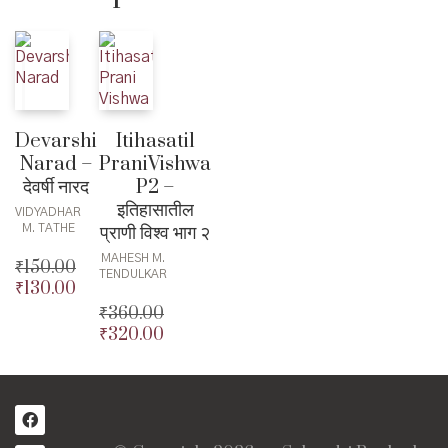
₹160.00.
Devarshi
Itihasatil
Narad –
PraniVishwa
देवर्षी नारद
P2 –
इतिहासातील
VIDYADHAR
प्राणी विश्व भाग २
M. TATHE
MAHESH M.
₹
150.00
TENDULKAR
₹
130.00
Original
price
Current
₹
360.00
was:
price
₹
320.00
Original
₹150.00.
is:
price
Current
₹130.00.
was:
price
₹360.00.
is:
₹320.00.