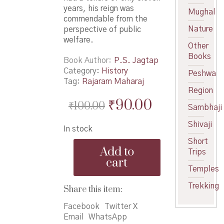
years, his reign was
Mughal
commendable from the
Nature
perspective of public
welfare.
Other
Books
Book Author
P.S. Jagtap
Category:
History
Peshwa
Tag:
Rajaram Maharaj
Region
Original
Current
₹
90.00
₹
100.00
Sambhaji
price
price
Shivaji
In stock
was:
is:
Short
ch.
₹100.00.
₹90.00.
Add to
Trips
Rajaram
cart
Maharaj
Temples
-
छ.
Trekking
Share this item:
राजाराम
महाराज
Facebook
Twitter X
quantity
Email
WhatsApp