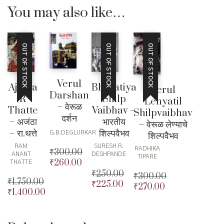
You may also like…
OUT OF STOCK
OUT OF STOCK
OUT OF STOCK
Verul
Ajanta
Bharatiya
Verul
Darshan
R
Shilp
Lenyatil
– वेरूळ
Thatte
Vaibhav –
Shilpvaibhav
दर्शन
– अजंठा
भारतीय
– वेरूळ लेण्याचे
– रा.थत्ते
शिल्पवैभव
G.B.DEGLURKAR
शिल्पवैभव
RAM
SURESH R.
RADHIKA
₹
300.00
ANANT
DESHPANDE
TIPARE
₹
260.00
Original
THATTE
₹
250.00
price
Current
₹
300.00
₹
1,750.00
₹
225.00
was:
price
Original
₹
270.00
Original
₹
1,400.00
Original
₹300.00.
is:
price
Current
price
Current
price
Current
₹260.00.
was:
price
was:
price
was:
price
₹250.00.
is:
₹300.00.
is:
₹1,750.00.
is: