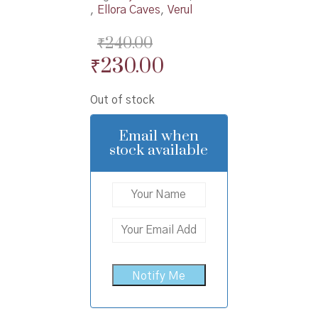
,
Ellora Caves
,
Verul
₹
240.00
Original
Current
₹
230.00
price
price
Out of stock
was:
is:
₹240.00.
₹230.00.
Email when
stock available