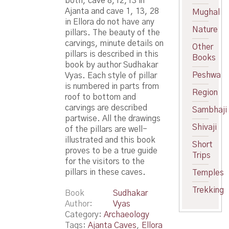
both, cave 8,12,13 in
Ajanta and cave 1, 13, 28
Mughal
in Ellora do not have any
Nature
pillars. The beauty of the
carvings, minute details on
Other
pillars is described in this
Books
book by author Sudhakar
Peshwa
Vyas. Each style of pillar
is numbered in parts from
Region
roof to bottom and
carvings are described
Sambhaji
partwise. All the drawings
Shivaji
of the pillars are well-
illustrated and this book
Short
proves to be a true guide
Trips
for the visitors to the
pillars in these caves.
Temples
Trekking
Book
Sudhakar
Author
Vyas
Category:
Archaeology
Tags:
Ajanta Caves
,
Ellora