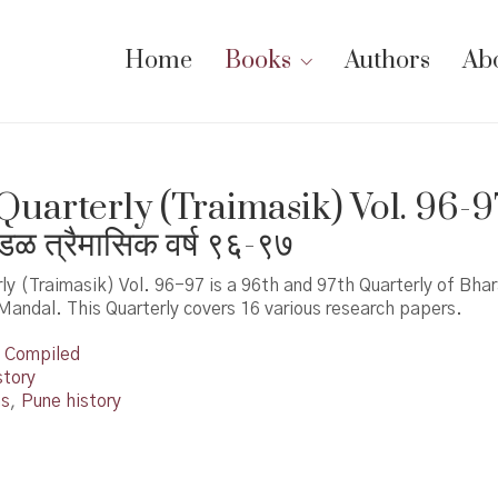
Home
Books
Authors
Ab
uarterly (Traimasik) Vol. 96-9
मंडळ त्रैमासिक वर्ष ९६-९७
y (Traimasik) Vol. 96-97 is a 96th and 97th Quarterly of Bhar
andal. This Quarterly covers 16 various research papers.
Compiled
story
ns
,
Pune history