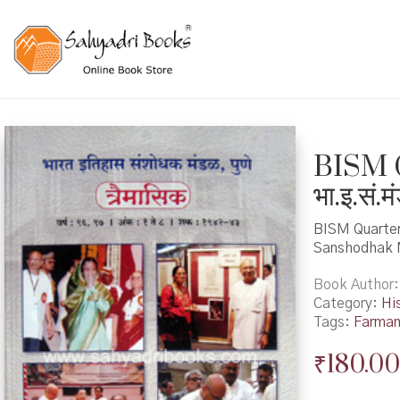
BISM Q
भा.इ.सं.
BISM Quarterl
Sanshodhak M
Book Author
Category:
Hi
Tags:
Farma
₹
180.00