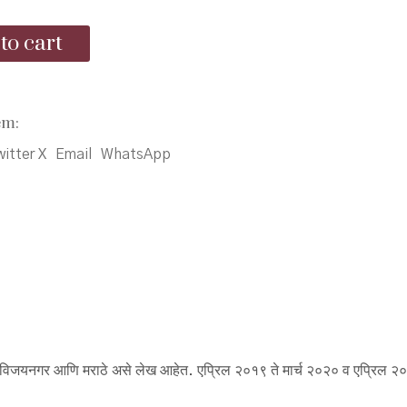
to cart
em:
itter X
Email
WhatsApp
ेख, विजयनगर आणि मराठे असे लेख आहेत. एप्रिल २०१९ ते मार्च २०२० व एप्रिल २०