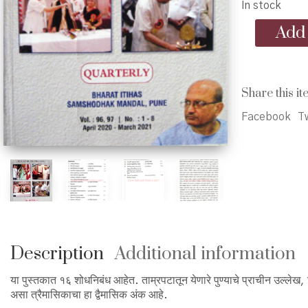
In stock
BISM
Add 
Quarterly
(Traimasik)
Vol.
96-
Share this it
97
-
Facebook
Tw
भा.इ.सं.मंडळ
त्रैमासिक
वर्ष
९६-९७
quantity
Description
Additional information
या पुस्तकात १६ शोधनिबंध आहेत. ताम्रपटातून येणारे पुण्याचे प्राचीन उल्ल
असा त्रैमासिकाचा हा द्वैमासिक अंक आहे.