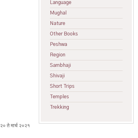
Language
Mughal
Nature
Other Books
Peshwa
Region
Sambhaji
Shivaji
Short Trips
Temples
Trekking
२० ते मार्च २०२१