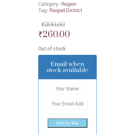
Category:
Region
Tag:
Raigad District
₹
300.00
Original
Current
₹
260.00
price
price
Out of stock
was:
is:
₹300.00.
₹260.00.
Email when
stock available