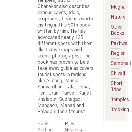
temples, author P. K.
Ghanekar also describes
Mughal
various caves, idols,
Nature
scriptures, beaches worth
visiting in this 50th book
Other
written by him. He has
Books
advocated nearly 125
Peshwa
different spots with their
illustrative maps and
Region
scenic photographs. The
book has proven to be a
Sambhaji
take away guide as covers
Shivaji
tourist spots in regions
like Alibaug, Murud,
Short
Shrivardhan, Tala, Roha,
Trips
Pen, Uran, Panvel, Karjat,
Khalapur, Sudhagad,
Temples
Mangaon, Mahad and
Trekking
Poladpur for all tourist.
Book
P. K.
Author
Ghanekar