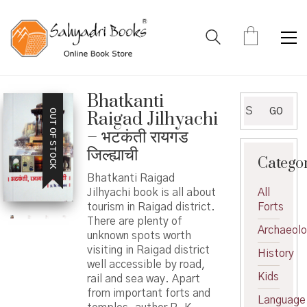
Bhatkanti
Search
GO
OUT OF STOCK
Raigad Jilhyachi
for:
– भटकंती रायगड
जिल्ह्याची
Catego
Bhatkanti Raigad
Jilhyachi book is all about
All
tourism in Raigad district.
Forts
There are plenty of
Archaeol
unknown spots worth
visiting in Raigad district
History
well accessible by road,
Kids
rail and sea way. Apart
from important forts and
Language