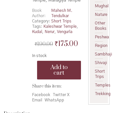
Temple, Managlya Temple
Mughal
Book
Mahesh M.
Nature
Author
Tendulkar
Category:
Short Trips
Other
Tags:
Kaleshwar Temple
,
Books
Kudal
,
Nerur
,
Vengurla
Peshwa
Original
Current
₹
175.00
₹
190.00
Region
price
price
Sambhaji
In stock
was:
is:
Shivaji
Bhatkanti
₹190.00.
₹175.00.
Add to
Kudal-
cart
Short
Vengurla
Trips
-
भटकंती
Temples
Share this item:
कुडाळ
Trekking
वेंगुर्ल्याची
Facebook
Twitter X
quantity
Email
WhatsApp