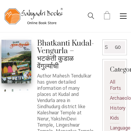
Bhatkanti Kudal-
Search
GO
Vengurla –
for:
भटकंती कुडाळ
वेंगुर्ल्याची
Catego
Author Mahesh Tendulkar
has given detailed
All
information of many
Forts
places at Kudal and
Archaeol
Vendurla area in
Sindhudurg district like
History
Kaleshwar Temple at
Kids
Nerur, YakshniDevi
Temple, Lingeshwar
Language