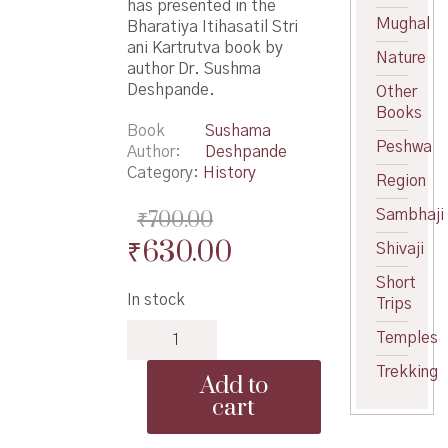
has presented in the
Mughal
Bharatiya Itihasatil Stri
ani Kartrutva book by
Nature
author Dr. Sushma
Deshpande.
Other
Books
Book
Sushama
Peshwa
Author
Deshpande
Category:
History
Region
₹
700.00
Sambhaji
Original
Current
₹
630.00
Shivaji
price
price
Short
In stock
Trips
was:
is:
Bharatiya
₹700.00.
₹630.00.
Temples
Itihasatil
Stri
Trekking
Add to
ani
cart
Kartrutva
-