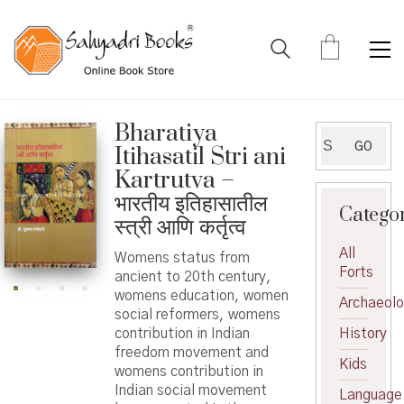
Bharatiya
Search
GO
Itihasatil Stri ani
for:
Kartrutva –
भारतीय इतिहासातील
Catego
स्त्री आणि कर्तृत्व
All
Womens status from
Forts
ancient to 20th century,
womens education, women
Archaeol
social reformers, womens
contribution in Indian
History
freedom movement and
Kids
womens contribution in
Indian social movement
Language