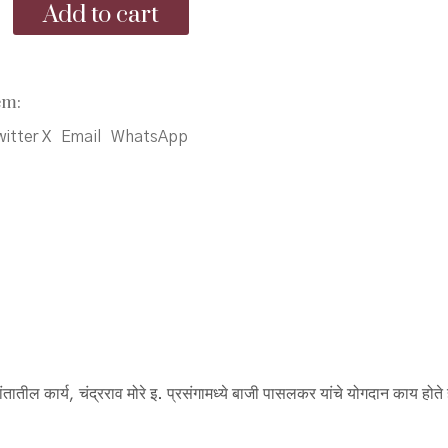
Add to cart
70.00.
₹53.00.
em:
itter X
Email
WhatsApp
ातील कार्य, चंद्रराव मोरे इ. प्रसंगामध्ये बाजी पासलकर यांचे योगदान काय हो