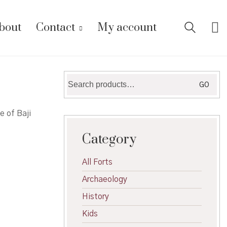
bout
Contact
My account
Search
GO
for:
e of Baji
Category
All Forts
Archaeology
History
Kids