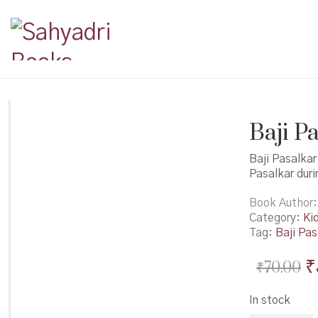
Baji Pa
Baji Pasalkar
Pasalkar duri
Book Author
Category:
Ki
Tag:
Baji Pas
O
₹
₹
70.00
p
In stock
w