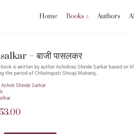
Home
Books
Authors
A
salkar – बाजी पासलकर
 book is written by author Ashokrao Shinde Sarkar based on lif
ng the period of Chhatrapati Shivaji Maharaj.
Ashok Shinde Sarkar
ds
alkar
riginal
Current
53.00
rice
price
as:
is: