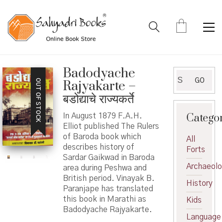
Badodyache
Search
GO
OUT OF STOCK
Rajyakarte –
for:
बडोद्याचे राज्यकर्ते
Catego
In August 1879 F.A.H.
Elliot published The Rulers
of Baroda book which
All
describes history of
Forts
Sardar Gaikwad in Baroda
Archaeol
area during Peshwa and
British period. Vinayak B.
History
Paranjape has translated
this book in Marathi as
Kids
Badodyache Rajyakarte.
Language