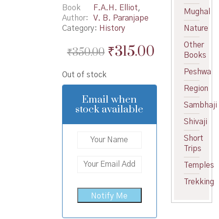
Book
F.A.H. Elliot
,
Mughal
Author
V. B. Paranjape
Category:
History
Nature
Other
Original
Current
₹
315.00
₹
350.00
Books
price
price
Peshwa
Out of stock
was:
is:
Region
₹350.00.
₹315.00.
Email when
Sambhaji
stock available
Shivaji
Short
Trips
Temples
Trekking