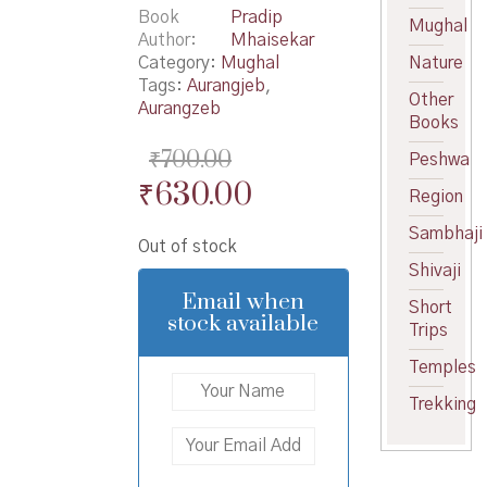
Book
Pradip
Mughal
Author
Mhaisekar
Category:
Mughal
Nature
Tags:
Aurangjeb
,
Other
Aurangzeb
Books
₹
700.00
Peshwa
Original
Current
₹
630.00
Region
price
price
Sambhaji
Out of stock
was:
is:
Shivaji
₹700.00.
₹630.00.
Email when
Short
stock available
Trips
Temples
Trekking