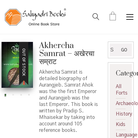
Akhercha
Search
GO
OUT OF STOCK
Samrat – अखेरचा
for:
सम्राट
Catego
Akhercha Samrat is
detailed biography of
Aurangjeb. Samrat Ahok
All
was the the first Emperor
Forts
and Aurangjeb was the
Archaeol
last Emperor. This book is
written by Pradip S.
History
Mhaisekar by taking into
account around 105
Kids
reference books.
Language