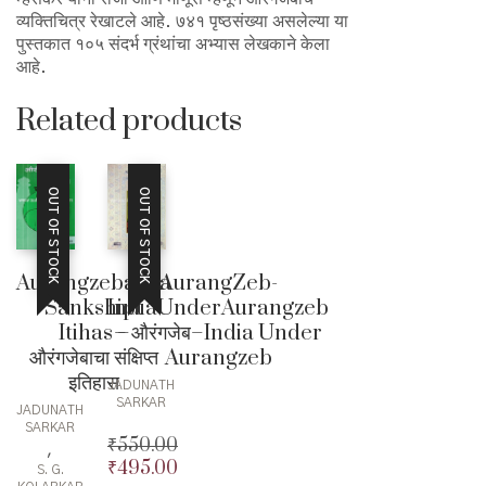
व्यक्तिचित्र रेखाटले आहे. ७४१ पृष्ठसंख्या असलेल्या या
पुस्तकात १०५ संदर्भ ग्रंथांचा अभ्यास लेखकाने केला
आहे.
Related products
OUT OF STOCK
OUT OF STOCK
Aurangzebacha
AurangZeb-
Sankshipt
IndiaUnderAurangzeb
Itihas –
– औरंगजेब–India Under
औरंगजेबाचा संक्षिप्त
Aurangzeb
इतिहास
JADUNATH
SARKAR
JADUNATH
SARKAR
₹
550.00
,
₹
495.00
Original
S. G.