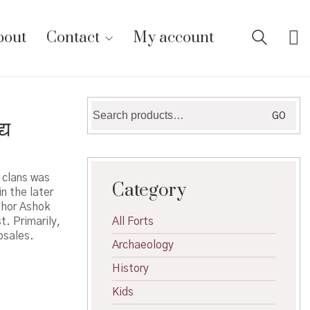
bout
Contact
My account
Search
GO
्य
for:
 clans was
Category
n the later
thor Ashok
t. Primarily,
All Forts
osales.
Archaeology
History
Kids