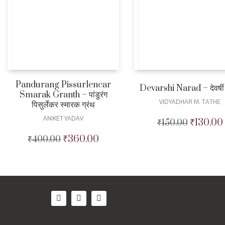
Pandurang Pissurlencar
Devarshi Narad – देवर्षी
Smarak Granth – पांडुरंग
VIDYADHAR M. TATHE
पिसुर्लेकर स्मारक ग्रंथ
ANIKET YADAV
₹
130.00
₹
150.00
Original
price
₹
360.00
₹
400.00
Original
Current
was:
price
price
₹150.00.
was:
is:
₹400.00.
₹360.00.