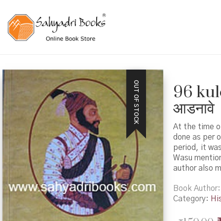
OUT OF STOCK
96 kul
आडनावे
At the time o
done as per o
period, it wa
Wasu mentions
author also m
Book Author
Category:
Hi