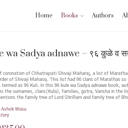
Home
Books
Authors
A
e wa Sadya adnawe – ९६ कुळे व सद
f coronation of Chhatrapati Shivaji Maharaj, a list of Maratha
rder of Shivaji Maharaj. This list had 96 clans of Marathas so i
s termed as 96 Kuli. In this 96 kule wa Sadya adnawe book, au
 the surnames, clans(Kula), families, gotra, Vansha in the lis
entions the family tree of Lord ShriRam and family tree of Bh
Ashok Wasu
story