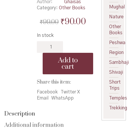
Author
Ghaisas
Mughal
Category:
Other Books
Nature
Original
Current
₹
90.00
₹
99.00
Other
price
price
Books
In stock
was:
is:
Peshwa
Vishtha
₹99.00.
₹90.00.
-
Region
विष्ठा
Add to
quantity
Sambhaji
cart
Shivaji
Share this item:
Short
Trips
Facebook
Twitter X
Email
WhatsApp
Temples
Trekking
Description
Additional information