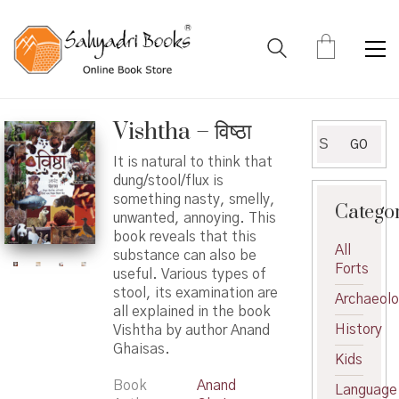
Vishtha – विष्ठा
Search
GO
for:
It is natural to think that
dung/stool/flux is
something nasty, smelly,
Catego
unwanted, annoying. This
book reveals that this
All
substance can also be
Forts
useful. Various types of
stool, its examination are
Archaeol
all explained in the book
History
Vishtha by author Anand
Ghaisas.
Kids
Book
Anand
Language