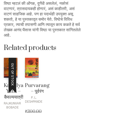
विष्ठा म्हटलं की ओंगळ, दुर्गंधी असलेलं, नकोसं
वाटणारं, त्रासदायकही होणारं, असं काहीतरी, असं
वाटणं साहजिक आहे. पण हा पदार्थही उपयुक्त असू
शकतो, हे या पुस्तकातून समोर येते. विष्ठेचे विविध
प्रकार, त्याची तपासणी आणि त्यातून काय कळते हे सर्व
लेखक आनंद घैसास यांनी विष्ठा या पुस्तकात सांगितलेले
आहे.
Related products
OUT OF STOCK
Kaivalya
Purvarang
Yatri –
– पूर्वरंग
कैवल्ययात्री
P. L.
DESHPANDE
RAJKUNVAR
BOBADE
₹
300.00