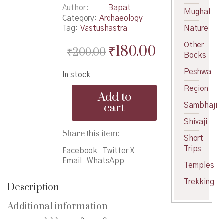
Author
Bapat
Mughal
Category:
Archaeology
Tag:
Vastushastra
Nature
Other
Original
Current
₹
180.00
₹
200.00
Books
price
price
Peshwa
In stock
was:
is:
Region
VastukPrashaste
₹200.00.
₹180.00.
Add to
Deshe
cart
Sambhaji
-
वास्तुकप्रशस्ते
Shivaji
देशे
Share this item:
Short
quantity
Trips
Facebook
Twitter X
Email
WhatsApp
Temples
Trekking
Description
Additional information