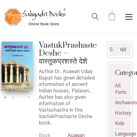
VastukPrashaste
Search
GO
Deshe –
for:
वास्तुकप्रशस्ते देशे
Catego
Author Dr. Asawari Uday
Bapat has given detailed
information of ancient
All
Indian houses, Palaces.
Forts
Author has also given
Archaeol
information of
Vastushastra in this
History
VastukPrashaste Deshe
book.
Kids
Language
Book
Asawari