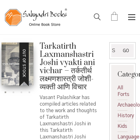
Tarkatirth
Search
GO
OUT OF STOCK
Laxmanshastri
for:
Joshi vyakti ani
vichar – तर्कतीर्थ
Catego
लक्ष्मणशास्त्री जोशी-
व्यक्ती आणि विचार
All
Forts
Vasant Palashikar has
compiled articles related
Archaeol
to the work and thoughts
History
of Tarkatirth
Laxmanshastri Joshi in
Kids
this Tarkatirth
Laxmanshastri Joshi
Language