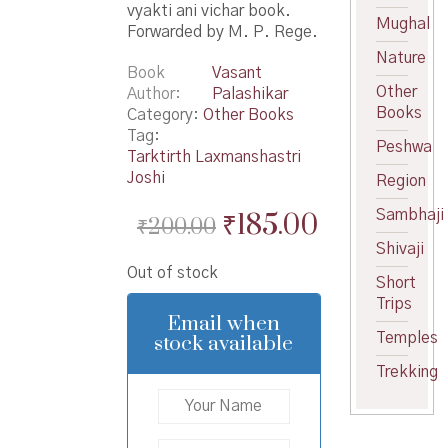
vyakti ani vichar book.
Mughal
Forwarded by M. P. Rege.
Nature
Book
Vasant
Other
Author
Palashikar
Books
Category:
Other Books
Tag:
Peshwa
Tarktirth Laxmanshastri
Joshi
Region
Original
Current
Sambhaji
₹
185.00
₹
200.00
price
price
Shivaji
Out of stock
was:
is:
Short
Trips
₹200.00.
₹185.00.
Email when
Temples
stock available
Trekking