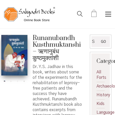
Runanubandh
Search
GO
Kusthmuktanshi
for:
– ऋणानुबंध
कुष्ठमुक्तांशी
Catego
Dr. Y.S. Jadhav in this
book, writes about some
All
of the experiments for the
Forts
rehabilitation of leprosy-
Archaeol
free patients and the
success they have
History
achieved. Runanubandh
Kids
Kusthmuktanshi book also
contains excerpts from
Language