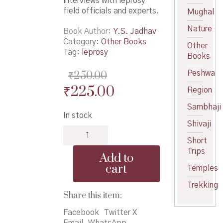
interviews with leprosy
field officials and experts.
Mughal
Nature
Book Author
Y.S. Jadhav
Category:
Other Books
Other
Tag:
leprosy
Books
₹
250.00
Peshwa
Original
Current
₹
225.00
Region
price
price
Sambhaji
In stock
was:
is:
Shivaji
Runanubandh
₹250.00.
₹225.00.
Kusthmuktanshi
Short
-
Trips
Add to
ऋणानुबंध
cart
Temples
कुष्ठमुक्तांशी
quantity
Trekking
Share this item:
Facebook
Twitter X