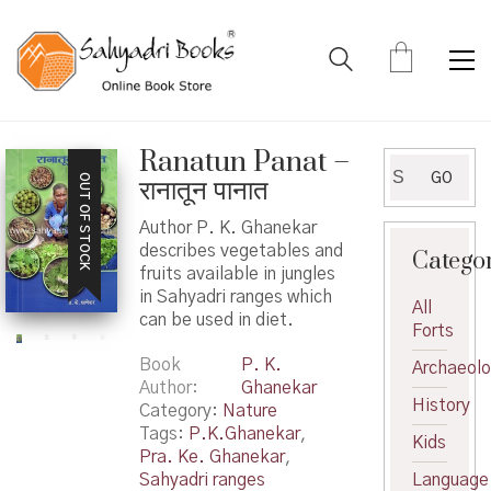
Ranatun Panat –
Search
GO
OUT OF STOCK
रानातून पानात
for:
Author P. K. Ghanekar
describes vegetables and
Catego
fruits available in jungles
in Sahyadri ranges which
All
can be used in diet.
Forts
Book
P. K.
Archaeol
Author
Ghanekar
History
Category:
Nature
Tags:
P.K.Ghanekar
,
Kids
Pra. Ke. Ghanekar
,
Sahyadri ranges
Language