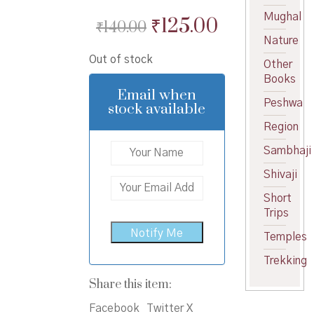
Mughal
Original
Current
₹
125.00
₹
140.00
Nature
price
price
Out of stock
was:
is:
Other
Books
₹140.00.
₹125.00.
Email when
Peshwa
stock available
Region
Sambhaji
Shivaji
Short
Trips
Temples
Trekking
Share this item:
Facebook
Twitter X