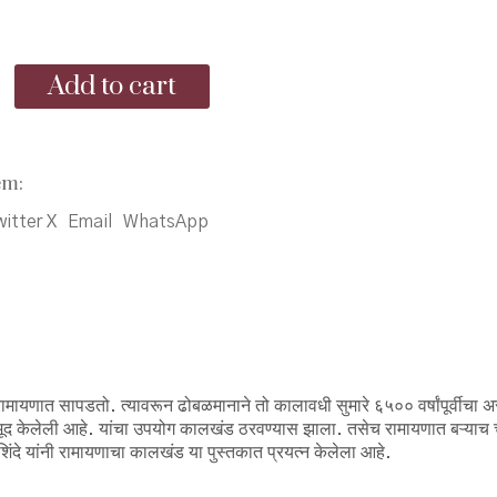
rice
price
as:
is:
a
Add to cart
90.00.
₹85.00.
em:
itter X
Email
WhatsApp
मायणात सापडतो. त्यावरून ढोबळमानाने तो कालावधी सुमारे ६५०० वर्षांपूर्वीचा अस
 नमूद केलेली आहे. यांचा उपयोग कालखंड ठरवण्यास झाला. तसेच रामायणात बऱ्याच
दे यांनी रामायणाचा कालखंड या पुस्तकात प्रयत्न केलेला आहे.