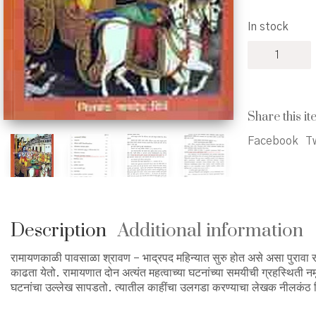
p
In stock
w
Ramayanach
₹
Kaalkhand
-
रामायणाचा
कालखंड
Share this it
quantity
Facebook
Tw
Description
Additional information
रामायणकाळी पावसाळा श्रावण – भाद्रपद महिन्यात सुरु होत असे असा पुरावा रा
काढता येतो. रामायणात दोन अत्यंत महत्वाच्या घटनांच्या समयीची ग्रहस्थिती
घटनांचा उल्लेख सापडतो. त्यातील काहींचा उलगडा करण्याचा लेखक नीलकंठ शिं