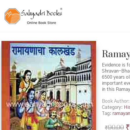
Ramaya
Evidence is f
Shravan-Bhad
6500 years o
important ev
in this Rama
Book Author
Category:
Hi
Tag:
ramaya
O
₹
₹
90.00