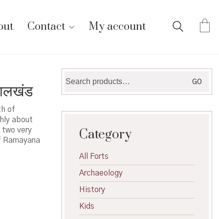
out
Contact
My account
Search
GO
ालखंड
for:
th of
hly about
 two very
Category
of Ramayana
All Forts
Archaeology
History
Kids