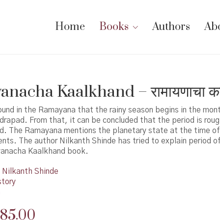
Home
Books
Authors
Ab
nacha Kaalkhand – रामायणाचा क
ound in the Ramayana that the rainy season begins in the mon
rapad. From that, it can be concluded that the period is roug
ld. The Ramayana mentions the planetary state at the time of
ents. The author Nilkanth Shinde has tried to explain period 
yanacha Kaalkhand book.
Nilkanth Shinde
story
n
riginal
Current
85.00