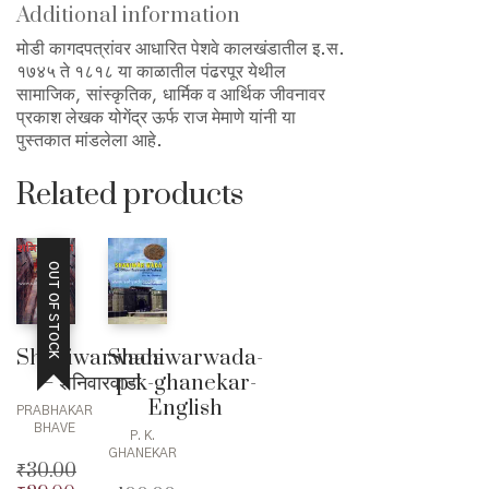
Additional information
मोडी कागदपत्रांवर आधारित पेशवे कालखंडातील इ.स.
१७४५ ते १८१८ या काळातील पंढरपूर येथील
सामाजिक, सांस्कृतिक, धार्मिक व आर्थिक जीवनावर
प्रकाश लेखक योगेंद्र ऊर्फ राज मेमाणे यांनी या
पुस्तकात मांडलेला आहे.
Related products
OUT OF STOCK
Shaniwarwada
Shaniwarwada-
– शनिवारवाडा
p-k-ghanekar-
English
PRABHAKAR
BHAVE
P. K.
GHANEKAR
₹
30.00