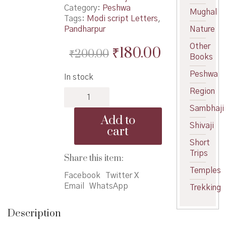
Category:
Peshwa
Mughal
Tags:
Modi script Letters
,
Pandharpur
Nature
Other
Original
Current
₹
180.00
₹
200.00
Books
price
price
Peshwa
In stock
was:
is:
Region
Peshwekalin
₹200.00.
₹180.00.
Pandharpur
Sambhaji
-
Add to
पेशवेकालीन
Shivaji
cart
पंढरपूर
Short
quantity
Trips
Share this item:
Temples
Facebook
Twitter X
Email
WhatsApp
Trekking
Description