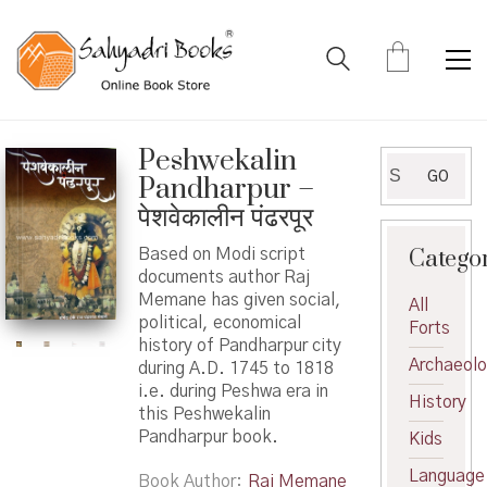
Peshwekalin
Search
GO
Pandharpur –
for:
पेशवेकालीन पंढरपूर
Catego
Based on Modi script
documents author Raj
Memane has given social,
All
political, economical
Forts
history of Pandharpur city
Archaeol
during A.D. 1745 to 1818
i.e. during Peshwa era in
History
this Peshwekalin
Pandharpur book.
Kids
Language
Book Author
Raj Memane