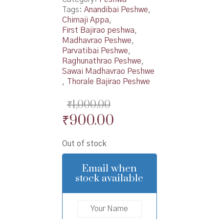
Tags:
Anandibai Peshwe
,
Chimaji Appa
,
First Bajirao peshwa
,
Madhavrao Peshwe
,
Parvatibai Peshwe
,
Raghunathrao Peshwe
,
Sawai Madhavrao Peshwe
,
Thorale Bajirao Peshwe
₹
1,000.00
Original
Current
₹
900.00
price
price
Out of stock
was:
is:
₹1,000.00.
₹900.00.
Email when
stock available