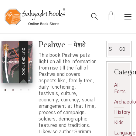
Peshwe – पेशवे
Search
GO
OUT OF STOCK
for:
This book Peshwe puts
light on all the information
from rise till the fall of
Catego
Peshwa and covers
aspects like, family tree,
All
daily functioning,
Forts
festivals, culture,
economy, currency, social
Archaeol
arrangement at that time,
History
process of campaign,
soldiers, demographic
Kids
features and traditions.
Likewise author Shriram
Language