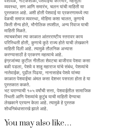
वंशावळ, नाटकशाळा,पेशवाईचा कारभार, महसुली
व्यवस्था, सण आणि समारंभ, चलन यांची माहिती या
पुस्तकात आहे. अशी होती पेशवाई या प्रकरणामध्ये त्या
वेळची समाज व्यवस्था, मोहिमा कशा चालत, कुणाचे
किती सैन्य होते, भौगोलिक तपशील, अन्य रिवाज याची
माहिती मिळते.
त्याचबरोबर त्या काळात आंतरराष्टीय स्तरावर काय
परिस्थिती होती, कुणाचे कुठे राज्य होते याची लेखकाने
माहिती दिली आहे. त्यामुळे तौलनिक अभ्यास
करण्यासाठी हे प्रकरण महत्वाचे आहे.
इंग्रजांच्या कुटील नीतीला शेवटचा बाजीराव पेशवा कसा
बळी पडला, पेशवे व शाहू महाराज यांचे संबंध, पेशव्यांचे
नातेवाईक, पुढील पिढया, नानासाहेब पेशवे यांच्या
काळात पेशवाईचा अंमल कसा देशभर पसरला होता हे या
पुस्तकात कळते.
भट घराण्याची १०५ वर्षांची सत्ता, पेशवाईतील सामाजिक
स्थिती आणि पेशव्यांचे कुटुंब याची माहिती देण्याचा
लेखकाने प्रयत्न केला आहे. त्यामुळे हे पुस्तक
शोधनिबंधासारखे झाले आहे.
You may also like…