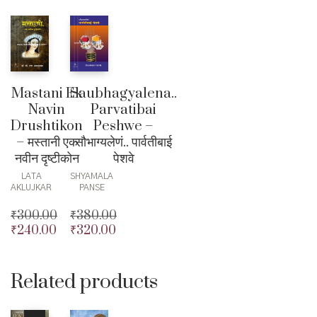
Mastani Ek
Saubhagyalena..
Navin
Parvatibai
Drushtikon
Peshwe –
– मस्तानी एक
सौभाग्यलेणं.. पार्वतीबाई
नवीन दृष्टीकोन
पेशवे
LATA
SHYAMALA
AKLUJKAR
PANSE
₹
300.00
₹
380.00
₹
240.00
₹
320.00
Original
Original
price
Current
price
Current
was:
price
was:
price
₹300.00.
is:
₹380.00.
is:
Related products
₹240.00.
₹320.00.