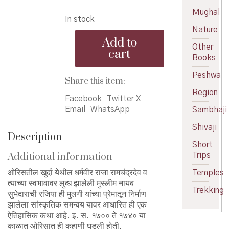
price
price
Mughal
In stock
was:
is:
Nature
Paradh
₹480.00.
₹410.00.
Add to
-
Other
cart
पारध
Books
quantity
Peshwa
Share this item:
Region
Facebook
Twitter X
Email
WhatsApp
Sambhaji
Shivaji
Description
Short
Additional information
Trips
ओरिसतील खुर्दा येथील धर्मवीर राजा रामचंद्रदेव व
Temples
त्याच्या स्वभावावर लुब्ध झालेली मुस्लीम नायब
Trekking
सुभेदाराची रजिया ही मुलगी यांच्या प्रेमातून निर्माण
झालेला सांस्कृतिक समन्वय यावर आधारित ही एक
ऐतिहासिक कथा आहे. इ. स. १७०० ते १७४० या
काळात ओरिसात ही कहाणी घडली होती.