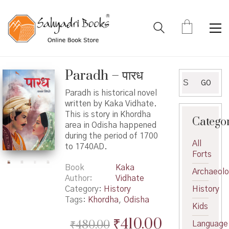
Paradh – पारध
Search
GO
for:
Paradh is historical novel
written by Kaka Vidhate.
This is story in Khordha
Catego
area in Odisha happened
during the period of 1700
All
to 1740AD.
Forts
Book
Kaka
Archaeol
Author
Vidhate
Category:
History
History
Tags:
Khordha
,
Odisha
Kids
Original
Current
₹
410.00
₹
480.00
Language