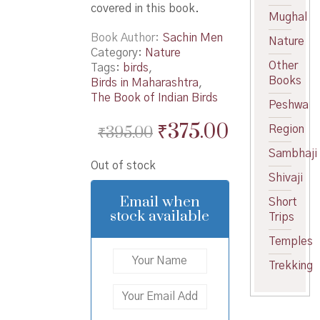
covered in this book.
Mughal
Book Author
Sachin Men
Nature
Category:
Nature
Other
Tags:
birds
,
Books
Birds in Maharashtra
,
The Book of Indian Birds
Peshwa
Original
Current
₹
375.00
₹
395.00
Region
price
price
Sambhaji
Out of stock
was:
is:
Shivaji
₹395.00.
₹375.00.
Email when
Short
stock available
Trips
Temples
Trekking