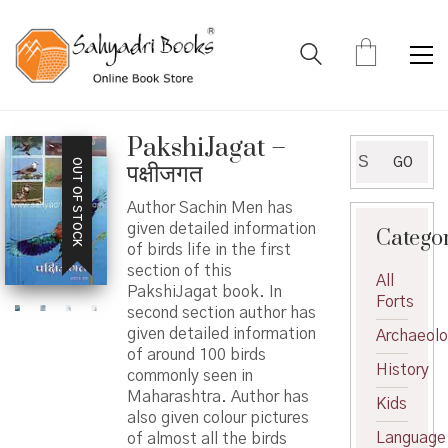
PakshiJagat –
Search
GO
OUT OF STOCK
पक्षीजगत
for:
Author Sachin Men has
given detailed information
Catego
of birds life in the first
section of this
All
PakshiJagat book. In
Forts
second section author has
given detailed information
Archaeol
of around 100 birds
History
commonly seen in
Maharashtra. Author has
Kids
also given colour pictures
Language
of almost all the birds