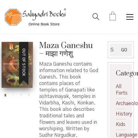
Maza Ganeshu
Search
GO
OUT OF STOCK
– माझा गणेशु
for:
Maza Ganeshu contains
information related to God
Catego
Ganesh. This book
contains places of
All
temples of Ganapati like
Forts
ashtavinayak, temples in
Vidarbha, Kashi, Konkan.
Archaeol
This book also describes
History
traditional tales and
flowers and leaves used in
Kids
worshiping. Written by
Language
Sudhir Nirgudkar.