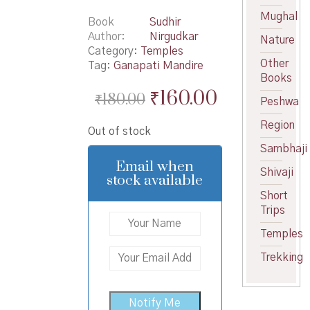
Mughal
Book
Sudhir
Author
Nirgudkar
Nature
Category:
Temples
Other
Tag:
Ganapati Mandire
Books
Original
Current
₹
160.00
₹
180.00
Peshwa
price
price
Region
Out of stock
was:
is:
Sambhaji
₹180.00.
₹160.00.
Email when
Shivaji
stock available
Short
Trips
Temples
Trekking