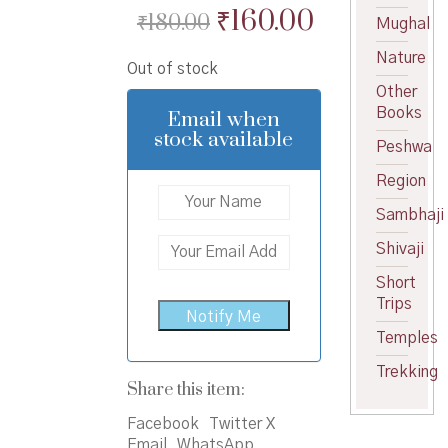
Original
Current
₹
160.00
₹
180.00
Mughal
price
price
Nature
Out of stock
was:
is:
Other
₹180.00.
₹160.00.
Books
Email when
stock available
Peshwa
Region
Sambhaji
Shivaji
Short
Trips
Temples
Trekking
Share this item:
Facebook
Twitter X
Email
WhatsApp