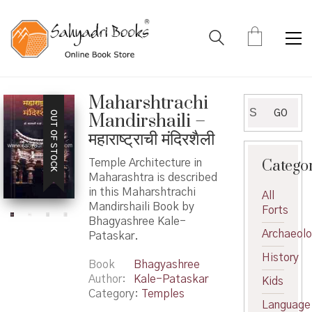
Maharshtrachi
Search
GO
OUT OF STOCK
Mandirshaili –
for:
महाराष्ट्राची मंदिरशैली
Catego
Temple Architecture in
Maharashtra is described
in this Maharshtrachi
All
Mandirshaili Book by
Forts
Bhagyashree Kale-
Archaeol
Pataskar.
History
Book
Bhagyashree
Author
Kale-Pataskar
Kids
Category:
Temples
Language