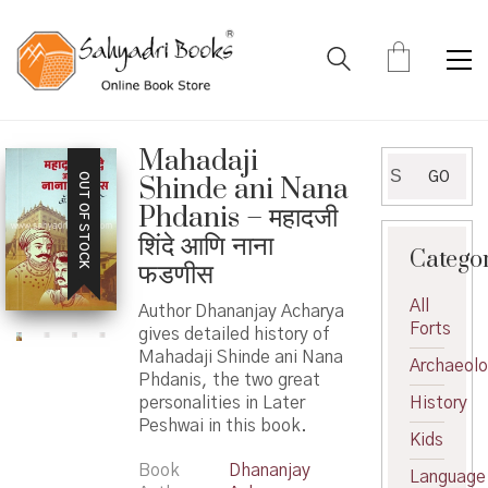
Mahadaji
Search
GO
OUT OF STOCK
Shinde ani Nana
for:
Phdanis – महादजी
शिंदे आणि नाना
Catego
फडणीस
All
Author Dhananjay Acharya
Forts
gives detailed history of
Mahadaji Shinde ani Nana
Archaeol
Phdanis, the two great
personalities in Later
History
Peshwai in this book.
Kids
Book
Dhananjay
Language