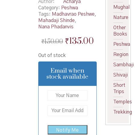
Author
Acharya
Mughal
Category:
Peshwa
Tags:
Madhavrao Peshwe
,
Nature
Mahadaji Shinde
,
Nana Phadanvis
Other
Books
Original
Current
₹
135.00
₹
150.00
Peshwa
price
price
Region
Out of stock
was:
is:
Sambhaji
₹150.00.
₹135.00.
Email when
Shivaji
stock available
Short
Trips
Temples
Trekking